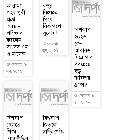
আল্লামা
বন্ধুর
গহর পুরী
বিয়েতে
প্রশ্নে
গিয়ে
অবস্থান
বিশ্বকাপে
বিশ্বকাপ
পরিষ্কার
সুযোগ!
২০২৬:
করলেন
কেন
সোমবার, ৮
সাংসদ এম
আবারও
জুন, ২০২৬
এ মালেক
শিরোপার
সবচেয়ে
সোমবার, ৮
বড়
জুন, ২০২৬
দাবিদার
ফ্রান্স?
সোমবার, ৮
জুন, ২০২৬
বিশ্বকাপ
বিশ্বকাপ
খেলতে
জিতলে
গিয়ে
দাড়ি-গোঁফ
‘রাজনীতির