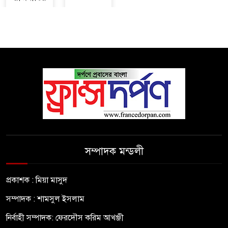
সম্পাদক মন্ডলী
প্রকাশক : মিয়া মাসুদ
সম্পাদক : শামসুল ইসলাম
নির্বাহী সম্পাদক: ফেরদৌস করিম আখঞ্জী