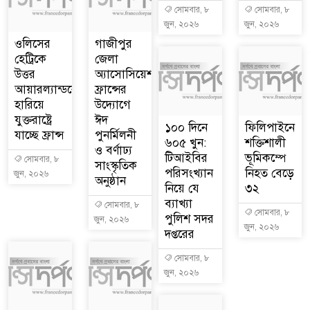
সোমবার, ৮
সোমবার, ৮
জুন, ২০২৬
জুন, ২০২৬
ওলিসের
গাজীপুর
হেট্রিকে
জেলা
উত্তর
অ্যাসোসিয়েশন
আয়ারল্যান্ডকে
ফ্রান্সের
হারিয়ে
উদ্যোগে
যুক্তরাষ্ট্রে
ঈদ
১০০ দিনে
ফিলিপাইনে
যাচ্ছে ফ্রান্স
পুনর্মিলনী
৬০৫ খুন:
শক্তিশালী
ও বর্ণাঢ্য
টিআইবির
ভূমিকম্পে
সোমবার, ৮
সাংস্কৃতিক
পরিসংখ্যান
নিহত বেড়ে
জুন, ২০২৬
অনুষ্ঠান
নিয়ে যে
৩২
ব্যাখ্যা
সোমবার, ৮
সোমবার, ৮
পুলিশ সদর
জুন, ২০২৬
জুন, ২০২৬
দপ্তরের
সোমবার, ৮
জুন, ২০২৬