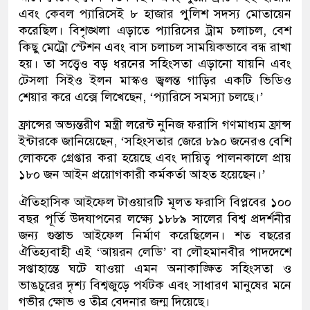
এবং কেবল প্যারিসেই ৮ হাজার পুলিশ সদস্য মোতায়েন
করেছিল। বিশৃঙ্খলা এড়াতে প্যারিসের ট্রাম চলাচল, বেশ
কিছু মেট্রো স্টেশন এবং বাস চলাচল সাময়িকভাবে বন্ধ রাখা
হয়। তা সত্ত্বেও বড় ধরনের সহিংসতা এড়ানো যায়নি এবং
টেসলা সিইও ইলন মাস্কও জ্বলন্ত গাড়ির একটি ভিডিও
শেয়ার করে এক্সে লিখেছেন, ‘প্যারিসে সমস্যা চলছে।’
ফ্রান্সের অভ্যন্তরীণ মন্ত্রী লরেন্ট নুনিজ ফরাসি গণমাধ্যম ফ্রান্স
ইন্টারকে জানিয়েছেন, ‘সহিংসতার জেরে ৮৯০ জনেরও বেশি
লোককে গ্রেপ্তার করা হয়েছে এবং দায়িত্ব পালনকালে প্রায়
১৮০ জন আইন প্রয়োগকারী কর্মকর্তা আহত হয়েছেন।’
ঐতিহাসিক আইফেল টাওয়ারটি মূলত ফরাসি বিপ্লবের ১০০
বছর পূর্তি উদযাপনের লক্ষ্যে ১৮৮৯ সালের বিশ্ব প্রদর্শনীর
জন্য গুস্তাভ আইফেল নির্মাণ করেছিলেন। শত বছরের
ঐতিহ্যবাহী এই ‘আয়রন লেডি’ বা লৌহমানবীর পাদদেশে
সপ্তাহান্তে ঘটে যাওয়া এমন অনাকাঙ্ক্ষিত সহিংসতা ও
ভাঙচুরের দৃশ্য বিশ্বজুড়ে পর্যটক এবং সাধারণ মানুষের মনে
গভীর ক্ষোভ ও তীব্র বেদনার জন্ম দিয়েছে।