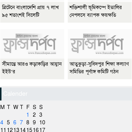
ব্রিটেনে বাংলাদেশি প্রায় ৭ লাখ
শক্তিশালী ভূমিকম্পে ইতালির
৯৫ শতাংশই সিলেটি
নেপলসে ব্যাপক ক্ষয়ক্ষতি
সীমান্তে আরও কড়াকড়ির আহ্বান
আতুকুড়া-সুবিদপুর শিক্ষা কল্যাণ
ইইউ’র
সমিতির পূর্ণাঙ্গ কমিটি গঠন
Calender
M
T
W
T
F
S
S
1
2
3
4
5
6
7
8
9
10
11
12
13
14
15
16
17