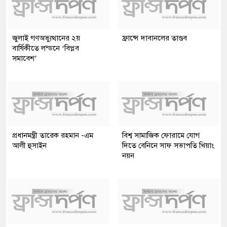
জুলাই গণঅভ্যুত্থানের ২য়
ফ্রান্সে দাবানলের তাণ্ডব
বার্ষিকীতে লন্ডনে ‘বিপ্লব
সমাবেশ’
প্রধানমন্ত্রী তারেক রহমান -এম
বিশ্ব সামাজিক ফোরামে যোগ
আলী হুসাইন
দিতে বেনিনে সাফ সভাপতি খিয়াং
নয়ন