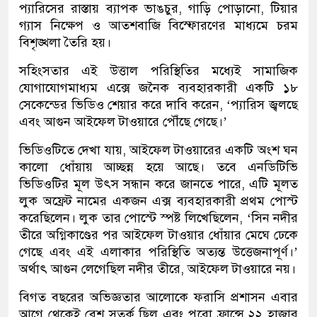
প্যারিসের রাস্তায় ব্যাপক ভাঙচুর, গাড়ি পোড়ানো, টিয়ার
গ্যাস নিক্ষেপ ও আতশবাজি বিস্ফোরণের মাধ্যমে চরম
বিশৃঙ্খলা তৈরি হয়।
সহিংসতার এই উত্তাল পরিস্থিতির মধ্যেই সামাজিক
যোগাযোগমাধ্যম এক্সে জনৈক ব্যবহারকারী একটি ১৮
সেকেন্ডের ভিডিও শেয়ার করে দাবি করেন, ‘প্যারিস জ্বলছে
এবং আগুন আইফেল টাওয়ারে পৌঁছে গেছে।’
ভিডিওটিতে দেখা যায়, আইফেল টাওয়ারের একটি অংশ ঘন
কালো ধোঁয়ায় আচ্ছন্ন হয়ে আছে। তবে এনডিটিভি
ভিডিওটির মূল উৎস সন্ধান করে জানতে পারে, এটি মূলত
লুক অফ্রেট নামের একজন এক্স ব্যবহারকারী প্রথম পোস্ট
করেছিলেন। লুক তার পোস্টে স্পষ্ট লিখেছিলেন, ‘সিন নদীর
তীরে অগ্নিকাণ্ডের পর আইফেল টাওয়ার ধোঁয়ার মেঘে ঢেকে
গেছে এবং এই এলাকার পরিস্থিতি অত্যন্ত উত্তেজনাপূর্ণ।’
অর্থাৎ আগুন লেগেছিল নদীর তীরে, আইফেল টাওয়ারে নয়।
বিগত বছরের অভিজ্ঞতার আলোকে ফরাসি প্রশাসন এবার
আগে থেকেই বেশ সতর্ক ছিল এবং পুরো ফ্রান্সে ২২ হাজার