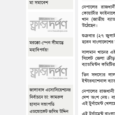
মা সমাবেশ
নেপালের রাজধানী 
কোয়ার্টার ফাইনাল
খান (জাতীয় ব্যা
উঠেছেন।
শুক্রবার (২৭ জুল
হবেন বাংলাদেশের
মরক্কো-স্পেন সীমান্তে
মহাবিপর্যয়!
সালমান খানের এই 
সিলেট জেলা ক্রী
ব্যাডমিন্টন কমিট
তিন সদস্যের লাল
ইন্টারন্যাশনাল ব্যা
জালাবাদ এসোসিয়েশনের
নেপালের রাজধানী ক
দেশ অংশ নেয়। বাং
নির্বাচনে ডা: কামরুল
এই টুর্নামেন্ট খেল
হাসান সভাপতি
এডভোকেট জসিম উদ্দিন
এই টুর্নামেন্ট বা