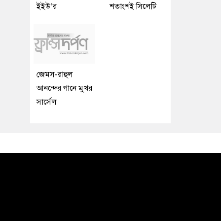
ইইউ’র
শতাংশই সিলেটি
জেমস-রাহুল
আনন্দের গানে মুখর
সার্সেল