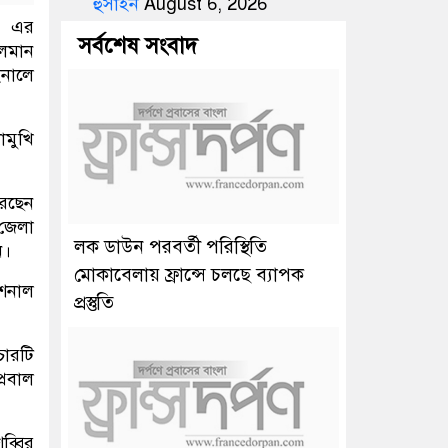
হুসাইন
August 6, 2026
১৮ এর
সর্বশেষ সংবাদ
ালমান
ইনালে
োমুখি
রেছেন
 জেলা
লক ডাউন পরবর্তী পরিস্থিতি
ন।
মোকাবেলায় ফ্রান্সে চলছে ব্যাপক
েশনাল
প্রস্তুতি
চারটি
্রবাল
ব্বির