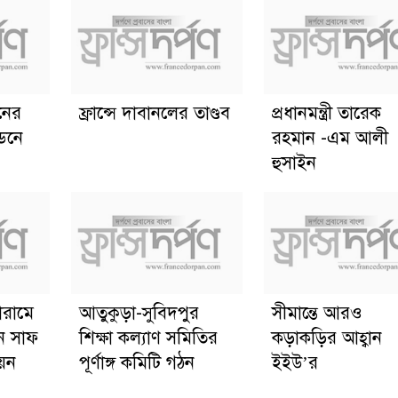
ানের
ফ্রান্সে দাবানলের তাণ্ডব
প্রধানমন্ত্রী তারেক
্ডনে
রহমান -এম আলী
হুসাইন
োরামে
আতুকুড়া-সুবিদপুর
সীমান্তে আরও
ে সাফ
শিক্ষা কল্যাণ সমিতির
কড়াকড়ির আহ্বান
য়ন
পূর্ণাঙ্গ কমিটি গঠন
ইইউ’র