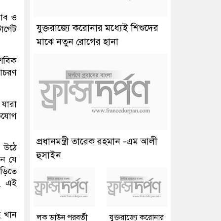
ভাব ও
যুক্তরাজ্যে করোনার মধ্যেই শিশুদের
র্গেট
মাঝে নতুন রোগের হানা
শবিক
 আচরণ
যারা
ভিযোগ
প্রধানমন্ত্রী তারেক রহমান -এম আলী
ে উঠে
হুসাইন
েন যে
াড়িতে
ং এই
ে খান
লক ডাউন পরবর্তী
যুক্তরাজ্যে করোনার