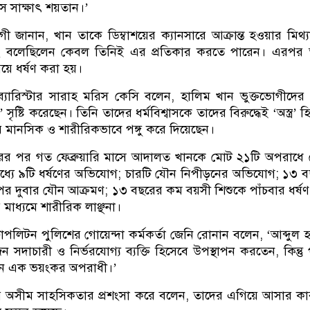
 সাক্ষাৎ শয়তান।’
 জানান, খান তাকে ডিম্বাশয়ের ক্যানসারে আক্রান্ত হওয়ার মিথ্
ং বলেছিলেন কেবল তিনিই এর প্রতিকার করতে পারেন। এরপর 
গিয়ে ধর্ষণ করা হয়।
ব্যারিস্টার সারাহ মরিস কেসি বলেন, হালিম খান ভুক্তভোগীদে
 সৃষ্টি করেছেন। তিনি তাদের ধর্মবিশ্বাসকে তাদের বিরুদ্ধেই ‘অস্ত্র’ 
র মানসিক ও শারীরিকভাবে পঙ্গু করে দিয়েছেন।
চারের পর গত ফেব্রুয়ারি মাসে আদালত খানকে মোট ২১টি অপরাধে
 মধ্যে ৯টি ধর্ষণের অভিযোগ; চারটি যৌন নিপীড়নের অভিযোগ; ১৩ 
র দুবার যৌন আক্রমণ; ১৩ বছরের কম বয়সী শিশুকে পাঁচবার ধর্ষ
 মাধ্যমে শারীরিক লাঞ্ছনা।
রোপলিটন পুলিশের গোয়েন্দা কর্মকর্তা জেনি রোনান বলেন, ‘আব্দুল 
দাচারী ও নির্ভরযোগ্য ব্যক্তি হিসেবে উপস্থাপন করতেন, কিন্তু প
েন এক ভয়ংকর অপরাধী।’
ের অসীম সাহসিকতার প্রশংসা করে বলেন, তাদের এগিয়ে আসার ক