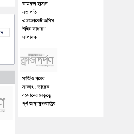
কামরুল হাসান
সভাপতি
এডভোকেট জসিম
উদ্দিন সাধারণ
াদ
সম্পাদক
সার্জিও গরের
সাক্ষাৎ : তারেক
রহমানের নেতৃত্বে
পূর্ণ আস্থা যুক্তরাষ্ট্রের