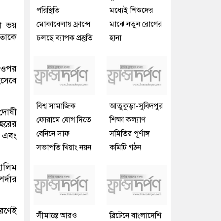
পরিস্থিতি
মধ্যেই শিশুদের
মোকাবেলায় ফ্রান্সে
মাঝে নতুন রোগের
যা ভয়
তাকে
চলছে ব্যাপক প্রস্তুতি
হানা
র ওপর
হিসেবে
বিশ্ব সামাজিক
আতুকুড়া-সুবিদপুর
 দোষী
ফোরামে যোগ দিতে
শিক্ষা কল্যাণ
বছরের
বেনিনে সাফ
সমিতির পূর্ণাঙ্গ
ণ এবং
সভাপতি খিয়াং নয়ন
কমিটি গঠন
হালিম
র্দার
ারণেই
সীমান্তে আরও
ব্রিটেনে বাংলাদেশি