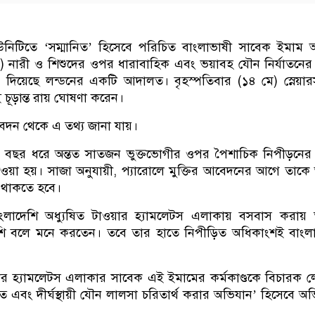
িউনিটিতে ‘সম্মানিত’ হিসেবে পরিচিত বাংলাভাষী সাবেক ইমাম আ
) নারী ও শিশুদের ওপর ধারাবাহিক এবং ভয়াবহ যৌন নির্যাতনের
্ড দিয়েছে লন্ডনের একটি আদালত। বৃহস্পতিবার (১৪ মে) স্নেয়ারস
চূড়ান্ত রায় ঘোষণা করেন।
বেদন থেকে এ তথ্য জানা যায়।
 বছর ধরে অন্তত সাতজন ভুক্তভোগীর ওপর পৈশাচিক নিপীড়নের
য়া হয়। সাজা অনুযায়ী, প্যারোলে মুক্তির আবেদনের আগে তাকে 
 থাকতে হবে।
ি বাংলাদেশি অধ্যুষিত টাওয়ার হ্যামলেটস এলাকায় বসবাস করায়
শি বলে মনে করতেন। তবে তার হাতে নিপীড়িত অধিকাংশই বাংলা
ওয়ার হ্যামলেটস এলাকার সাবেক এই ইমামের কর্মকাণ্ডকে বিচারক 
িত এবং দীর্ঘস্থায়ী যৌন লালসা চরিতার্থ করার অভিযান’ হিসেবে অ