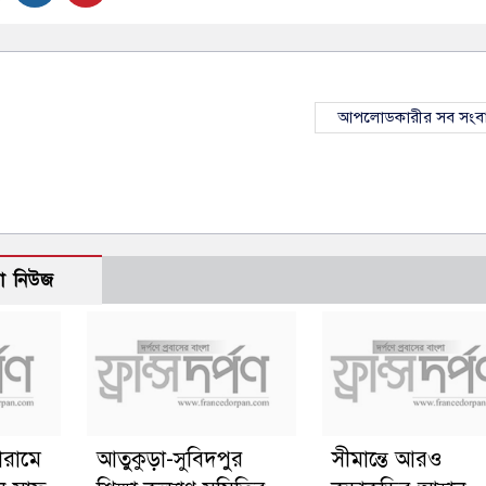
আপলোডকারীর সব সংব
ো নিউজ
োরামে
আতুকুড়া-সুবিদপুর
সীমান্তে আরও