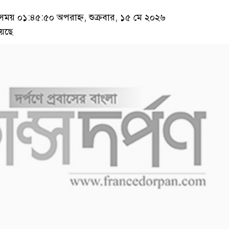
য় ০১:৪৫:৫০ অপরাহ্ন, শুক্রবার, ১৫ মে ২০২৬
েছে