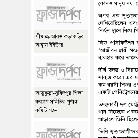
কোনও মানুষ নয়, সে
অপর এক ভুক্তভোগী
দেখিয়েছিলেন এব
নির্জন স্থানে নিয়ে 
সীমান্তে আরও কড়াকড়ির
লিড প্রসিকিউশন 
আহ্বান ইইউ’র
‘আজীবন স্থায়ী ক্ষত’
ব্যবহার করে তাদে
দীর্ঘ তদন্ত ও বি
সাব্যস্ত করে। এর
কম বয়সী শিশুর ওপ
একটি পেনিট্রেশনের
আতুকুড়া-সুবিদপুর শিক্ষা
কল্যাণ সমিতির পূর্ণাঙ্গ
তদন্তকারী দল মেট্
কমিটি গঠন
খান নিজেকে একজন স
আড়ালে তিনি ছিল
তিনি ভুক্তভোগীদ