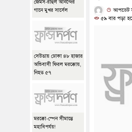
জেমস-রাহুল আনন্দের
আপডেট সম
গানে মুখর সার্সেল
৫৯ বার পড়া হয়
সেউতায় ঢোকা ৪৮ হাজার
অভিবাসী ফিরল মরক্কোয়,
নিহত ৫৭
মরক্কো-স্পেন সীমান্তে
মহাবিপর্যয়!