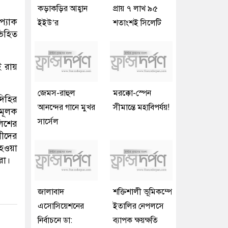
কড়াকড়ির আহ্বান
প্রায় ৭ লাখ ৯৫
প্যাক
ইইউ’র
শতাংশই সিলেটি
ভিহিত
ই রায়
জেমস-রাহুল
মরক্কো-স্পেন
দিহির
আনন্দের গানে মুখর
সীমান্তে মহাবিপর্যয়!
ামূলক
সার্সেল
লিশের
গীদের
হওয়া
রা।
জালাবাদ
শক্তিশালী ভূমিকম্পে
এসোসিয়েশনের
ইতালির নেপলসে
নির্বাচনে ডা:
ব্যাপক ক্ষয়ক্ষতি