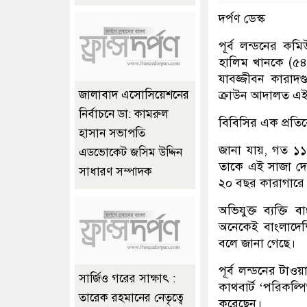
দর্পণ ডেস্ক
পূর্ব লন্ডনের কম
হালিম খানকে (৫৪
যাবজ্জীবন কারাদণ
ক্রাউন আদালত এই 
জালাবাদ এসোসিয়েশনের
নির্বাচনে ডা: কামরুল
বিবিসির এক প্রতি
হাসান সভাপতি
জানা যায়, গত ১১
এডভোকেট জসিম উদ্দিন
তাকে এই সাজা দেও
সাধারণ সম্পাদক
২০ বছর কারাগারে
অভিযুক্ত ব্যক্ত
অনেকেই বাংলাদে
বলে জানা গেছে।
পূর্ব লন্ডনের টা
সার্জিও গরের সাক্ষাৎ :
কাথবার্ট ‘পরিকল্প
তারেক রহমানের নেতৃত্বে
করেছেন।