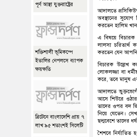
পূর্ণ আস্থা যুক্তরাষ্ট্রের
আদালতে প্রসিকিউশ
অবস্থানের সুযোগ 
করতেন হালিম খা
এ বিষয়ে বিচারক
লালসা চরিতার্থ 
করতেন যেন আপনি আ
শক্তিশালী ভূমিকম্পে
ইতালির নেপলসে ব্যাপক
বিচারক উল্লেখ 
ক্ষয়ক্ষতি
লোকলজ্জা বা ধর্
করে, তবে মানুষ এ
আদালতে ভুক্তভোগী
আসে শিউরে ওঠার 
তাদের ওপর বদ জিন
নিয়ে যেতেন। স
ব্রিটেনে বাংলাদেশি প্রায় ৭
ছদ্মবেশে তাদের ধর
লাখ ৯৫ শতাংশই সিলেটি
শৈশবে নির্যাতিত 