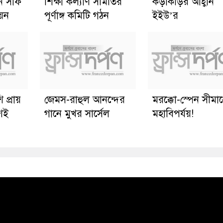
ে সাফ
শিক্ষা কল্যাণ সমিতির
কড়াকড়ির আহ্বান
য়ন
পূর্ণাঙ্গ কমিটি গঠন
ইইউ’র
 প্রায়
জেমস-রাহুল আনন্দের
মরক্কো-স্পেন সীমান্
শই
গানে মুখর সার্সেল
মহাবিপর্যয়!