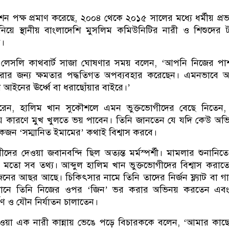
ন পক্ষ প্রমাণ করেছে, ২০০৪ থেকে ২০১৫ সালের মধ্যে ধর্মীয় প্র
নিয়ে স্থানীয় বাংলাদেশি মুসলিম কমিউনিটির নারী ও শিশুদের টা
ন।
 লেসলি কাথবার্ট সাজা ঘোষণার সময় বলেন, ‘আপনি নিজের পা
করার জন্য ক্ষমতার পদ্ধতিগত অপব্যবহার করেছেন। এমনভাবে
ইনের ঊর্ধ্বে বা ধরাছোঁয়ার বাইরে।’
করেন, হালিম খান সুকৌশলে এমন ভুক্তভোগীদের বেছে নিতেন, 
মীয় কারণে মুখ খুলতে ভয় পাবেন। তিনি জানতেন যে যদি কেউ অ
কজন ‘সম্মানিত ইমামের’ কথাই বিশ্বাস করবে।
দের দেওয়া জবানবন্দি ছিল অত্যন্ত মর্মস্পর্শী। মামলার শুনানিত
মতো সব তথ্য। আব্দুল হালিম খান ভুক্তভোগীদের বিশ্বাস করাত
ের আছর আছে। চিকিৎসার নামে তিনি তাদের নির্জন ফ্ল্যাট বা গ
েখানে তিনি নিজের ওপর ‘জিন’ ভর করার অভিনয় করতেন এব
্ষণ ও যৌন নির্যাতন চালাতেন।
হওয়া এক নারী কান্নায় ভেঙে পড়ে বিচারককে বলেন, ‘আমার কাছ