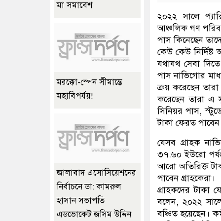
মা সমাবেশ
২০২২ সালে প্যা
আঞ্চলিক গণ পরিবহন
পাস কিনেছেন তাদ
কেউ কেউ নির্দিষ্
যথাযথ সেবা দিতে ব
পাস নাভিগোর মাধ্য
মরক্কো-স্পেন সীমান্তে
ক্রয় করেছেন তারা
মহাবিপর্যয়!
করেছেন তারা এ স
সিনিয়র পাস, স্ট
টাকা ফেরত পাবেন
যেসব গ্রাহক নাভ
৩৭.৬০ ইউরো পর্য
আরো অতিরিক্ত টা
জালাবাদ এসোসিয়েশনের
পাবেন গ্রাহকেরা।
নির্বাচনে ডা: কামরুল
গ্রাহকদের টাকা ফ
হাসান সভাপতি
বলেন, ২০২২ সালের 
বঞ্চিত হয়েছেন। ক
এডভোকেট জসিম উদ্দিন