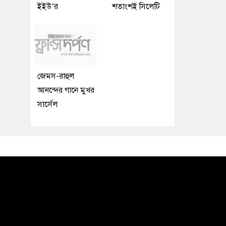
ইইউ’র
শতাংশই সিলেটি
জেমস-রাহুল
আনন্দের গানে মুখর
সার্সেল