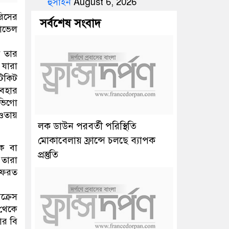
হুসাইন
August 6, 2026
িসের
সর্বশেষ সংবাদ
রাভেল
ে তার
 যারা
টিকিট
যবহার
াভিগো
আওতায়
লক ডাউন পরবর্তী পরিস্থিতি
মোকাবেলায় ফ্রান্সে চলছে ব্যাপক
েক বা
প্রস্তুতি
 তারা
 ফেরত
ক্রেস
 থেকে
আর বি