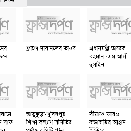
ো নিউজ
ানের
ফ্রান্সে দাবানলের তাণ্ডব
প্রধানমন্ত্রী তারেক
্ডনে
রহমান -এম আলী
হুসাইন
োরামে
আতুকুড়া-সুবিদপুর
সীমান্তে আরও
ে সাফ
শিক্ষা কল্যাণ সমিতির
কড়াকড়ির আহ্বান
য়ন
পূর্ণাঙ্গ কমিটি গঠন
ইইউ’র