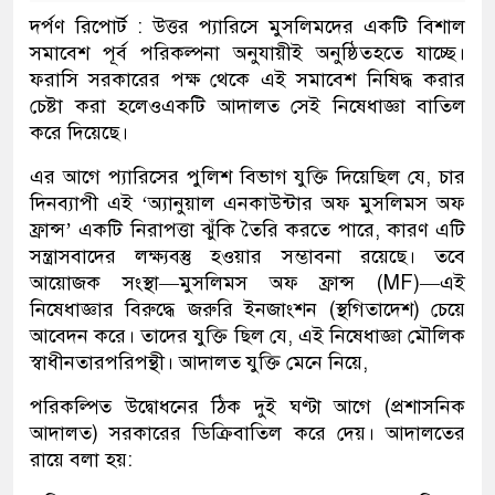
দর্পণ রিপোর্ট :
উত্তর
প্যারিসে
মুসলিমদের
একটি
বিশাল
সমাবেশ
পূর্ব
পরিকল্পনা
অনুযায়ীই
অনুষ্ঠিত
হতে
যাচ্ছে।
ফরাসি
সরকারের
পক্ষ
থেকে
এই
সমাবেশ
নিষিদ্ধ
করার
চেষ্টা
করা
হলেও
একটি
আদালত
সেই
নিষেধাজ্ঞা
বাতিল
করে
দিয়েছে।
এর আগে প্যারিসের
পুলিশ
বিভাগ
যুক্তি
দিয়েছিল
যে
,
চার
দিনব্যাপী
এই
‘অ্যানুয়াল এনকাউন্টার অফ মুসলিমস অফ
ফ্রান্স’
একটি
নিরাপত্তা
ঝুঁকি
তৈরি
করতে
পারে
,
কারণ
এটি
সন্ত্রাসবাদের
লক্ষ্যবস্তু
হওয়ার
সম্ভাবনা
রয়েছে।
তবে
আয়োজক
সংস্থা
—
মুসলিমস অফ ফ্রান্স (MF)
—
এই
নিষেধাজ্ঞার
বিরুদ্ধে
জরুরি
ইনজাংশন
(
স্থগিতাদেশ
)
চেয়ে
আবেদন
করে।
তাদের
যুক্তি
ছিল
যে
,
এই
নিষেধাজ্ঞা
মৌলিক
স্বাধীনতার
পরিপন্থী। আদালত যুক্তি মেনে নিয়ে,
পরিকল্পিত
উদ্বোধনের
ঠিক
দুই
ঘণ্টা
আগে
(
প্রশাসনিক
আদালত)
সরকারের
ডিক্রি
বাতিল
করে
দেয়।
আদালতের
রায়ে
বলা
হয়
: