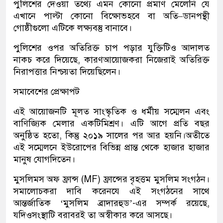
পুলিশের
দেওয়া
তথ্যে
এমন
কোনো
প্রমাণ
মেলেনি
যে
এখানে
পাল্টা
কোনো
বিক্ষোভ
হবে
বা
অতি
–
ডানপন্থী
গোষ্ঠীগুলো
এটিকে
লক্ষ্যবস্তু
বানাবে।
পুলিশের
ওপর
অতিরিক্ত
চাপ
পড়ার
যুক্তিটিও
আদালত
নাকচ
করে
দিয়েছে
,
কারণ
আয়োজকরা
নিজেরাই
অতিরিক্ত
নিরাপত্তার
নিশ্চয়তা
দিয়েছিলেন।
সমাবেশের প্রেক্ষাপট
এই
আয়োজনটি
মূলত
সাংস্কৃতিক
ও
ধর্মীয়
সম্মেলন
এবং
বাণিজ্যিক
মেলার
একটি
মিশ্রণ।
এটি
আগে
প্রতি
বছর
অনুষ্ঠিত
হতো
,
কিন্তু
২০১৯
সালের
পর
আর
হয়নি।
অতীতে
এই
সম্মেলনে
ইউরোপের
বিভিন্ন
প্রান্ত
থেকে
হাজার
হাজার
মানুষ
যোগ
দিতেন।
মুসলিমস অফ ফ্রান্স (MF)
ফ্রান্সের
বৃহত্তম
মুসলিম
সংগঠন।
সমালোচকরা
দাবি
করেন
যে
এই
সংগঠনের
সাথে
আন্তর্জাতিক
‘
মুসলিম
ব্রাদারহুড
’-
এর
সম্পর্ক
রয়েছে
,
যদিও
সংস্থাটি
বরাবরই
তা
অস্বীকার
করে
আসছে।