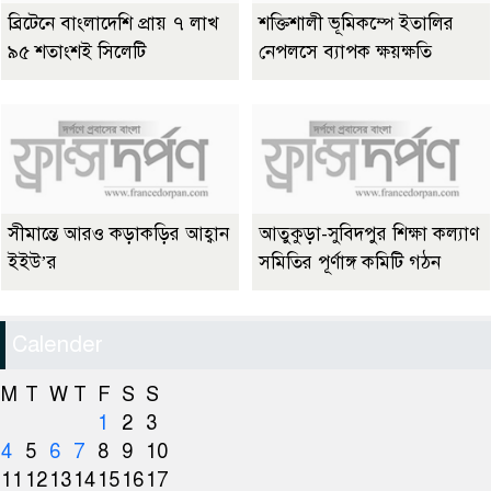
ব্রিটেনে বাংলাদেশি প্রায় ৭ লাখ
শক্তিশালী ভূমিকম্পে ইতালির
৯৫ শতাংশই সিলেটি
নেপলসে ব্যাপক ক্ষয়ক্ষতি
সীমান্তে আরও কড়াকড়ির আহ্বান
আতুকুড়া-সুবিদপুর শিক্ষা কল্যাণ
ইইউ’র
সমিতির পূর্ণাঙ্গ কমিটি গঠন
Calender
M
T
W
T
F
S
S
1
2
3
4
5
6
7
8
9
10
11
12
13
14
15
16
17