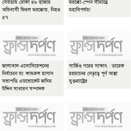
সেউতায় ঢোকা ৪৮ হাজার
মরক্কো-স্পেন সীমান্তে
অভিবাসী ফিরল মরক্কোয়, নিহত
মহাবিপর্যয়!
৫৭
জালাবাদ এসোসিয়েশনের
সার্জিও গরের সাক্ষাৎ : তারেক
নির্বাচনে ডা: কামরুল হাসান
রহমানের নেতৃত্বে পূর্ণ আস্থা
সভাপতি এডভোকেট জসিম
যুক্তরাষ্ট্রের
উদ্দিন সাধারণ সম্পাদক