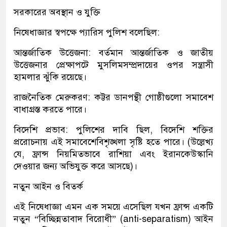
সরকারের অবস্থান ও যুক্তি
নিষেধাজ্ঞার
স্বপক্ষে
প্যারিস
পুলিশ
বলেছিল
:
আন্তর্জাতিক উত্তেজনা:
বর্তমান
আন্তর্জাতিক
ও
জাতীয়
উত্তেজনার
প্রেক্ষাপটে
মুসলিম
সম্প্রদায়ের
ওপর
সন্ত্রাসী
হামলার
ঝুঁকি
রয়েছে।
রাজনৈতিক মেরুকরণ:
কট্টর
ডানপন্থী
গোষ্ঠীগুলো
সমাবেশ
বাধাগ্রস্ত
করতে
পারে।
বিদেশি প্রভাব:
পুলিশের
দাবি
ছিল
,
বিদেশি
শক্তির
প্ররোচনায়
এই
সমাবেশে
বিশৃঙ্খলা
সৃষ্টি
হতে
পারে।
(
উল্লেখ্য
যে
,
ফ্রান্স
নিয়মিতভাবে
রাশিয়া
এবং
ইরানকে
উস্কানি
দেওয়ার
জন্য
অভিযুক্ত
করে
আসছে
)
।
নতুন আইন ও বিতর্ক
এই
নিষেধাজ্ঞা
এমন
এক
সময়ে
এসেছিল
যখন
ফ্রান্স
একটি
নতুন
“বিচ্ছিন্নতাবাদ বিরোধী”
(anti-separatism)
আইন