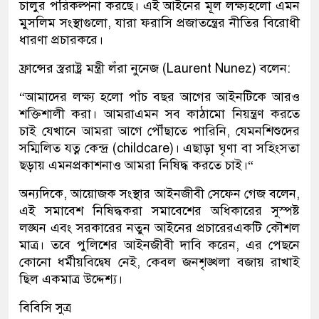
চালুর
পরিকল্পনা
করছে।
এই
আইনের
মূল
লক্ষ্য
হলো
এমন
মুসলিম
সংস্থাগুলো
,
যারা
ফরাসি
প্রজাতন্ত্রের
নীতির
বিরোধী
ধারণা
প্রচার
করে।
ফ্রান্সের স্ব্ররাষ্ট্র
মন্ত্রী
লঁরা নুনেজ (Laurent Nunez)
বলেন
:
“
আমাদের
লক্ষ্য
হলো
পাঁচ
বছর
আগের
আইনটিকে
আরও
শক্তিশালী
করা।
আমরা
এমন
সব
কাঠামো
নিয়ন্ত্রণ
করতে
চাই
যেখানে
আমরা
আগে
পৌঁছাতে
পারিনি
,
যেমন
শিশুদের
সম্মিলিত
যত্ন
কেন্দ্র
(childcare)
।
এছাড়া
ঘৃণা
বা
সহিংসতা
ছড়ায়
এমন
প্রকাশনাও
আমরা
নিষিদ্ধ
করতে
চাই।
“
অন্যদিকে
,
আয়োজক
সংস্থার
আইনজীবী
সেফেন গেজ
বলেন
,
এই
সমাবেশ
নিষিদ্ধ
করা
সমাবেশের
অধিকারের
সুস্পষ্ট
লঙ্ঘন
এবং
সরকারের
নতুন
আইনের
প্রচারের
একটি
কৌশল
মাত্র।
তবে
পুলিশের
আইনজীবী
দাবি
করেন
,
এর
পেছনে
কোনো
ধর্মীয়
বিদ্বেষ
নেই
,
কেবল
জনশৃঙ্খলা
বজায়
রাখাই
ছিল
একমাত্র
উদ্দেশ্য।
বিবিসি সুত্র