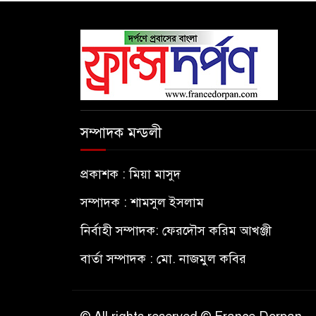
সম্পাদক মন্ডলী
প্রকাশক : মিয়া মাসুদ
সম্পাদক : শামসুল ইসলাম
নির্বাহী সম্পাদক: ফেরদৌস করিম আখঞ্জী
বার্তা সম্পাদক : মো. নাজমুল কবির