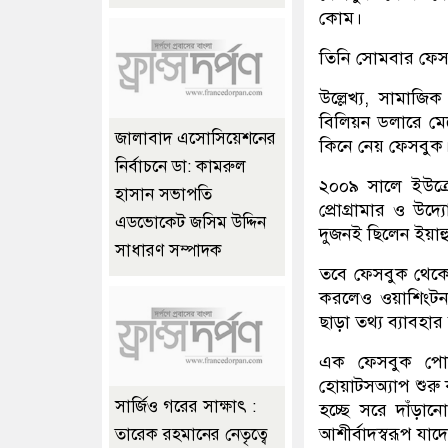
কোম।
তিনি সোমবার ফেসব
উল্লেখ্য, সামাজ
বিলিয়ন ডলারে মেস
জালাবাদ এসোসিয়েশনের
কিনে নেয় ফেসবুক
নির্বাচনে ডা: কামরুল
২০০৯ সালে ইউক্রে
হাসান সভাপতি
প্রোগ্রামার ও উদ্
এডভোকেট জসিম উদ্দিন
দুজনই ছিলেন ইয়াহু
সাধারণ সম্পাদক
তবে ফেসবুক থেকে
করলেও ওয়াশিংটন 
ছাড়া তথ্য ব্যাবহার
এক ফেসবুক পোস
হোয়াটসঅ্যাপ শুর
সার্জিও গরের সাক্ষাৎ :
হচ্ছে সরে দাঁড়া
আশীর্বাদস্বরূপ যাদ
তারেক রহমানের নেতৃত্বে