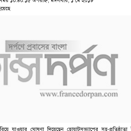
য় ১০:৪০:১৫ অপরাহ্ন, মঙ্গলবার, ১ মে ২০১৮
হয়েছে
িয়ে যাওয়ার ঘোষণা দিয়েছেন হোয়াটসঅ্যাপের সহ-প্রতিষ্ঠাতা