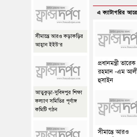
এ ক্যাটাগরির আর
সীমান্তে আরও কড়াকড়ির
আহ্বান ইইউ’র
প্রধানমন্ত্রী তারেক
রহমান -এম আল
হুসাইন
আতুকুড়া-সুবিদপুর শিক্ষা
কল্যাণ সমিতির পূর্ণাঙ্গ
কমিটি গঠন
সীমান্তে আরও