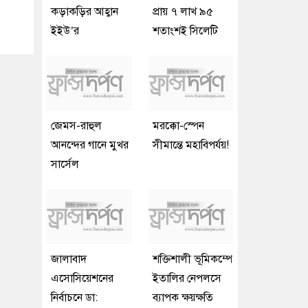
কড়াকড়ির আহ্বান
প্রায় ৭ লাখ ৯৫
ইইউ’র
শতাংশই সিলেটি
জেমস-রাহুল
মরক্কো-স্পেন
আনন্দের গানে মুখর
সীমান্তে মহাবিপর্যয়!
সার্সেল
জালাবাদ
শক্তিশালী ভূমিকম্পে
এসোসিয়েশনের
ইতালির নেপলসে
নির্বাচনে ডা:
ব্যাপক ক্ষয়ক্ষতি