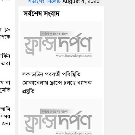
শতাংশই সিলেটি
August 4, 2026
সর্বশেষ সংবাদ
লে ১৯
যাপকে
র্কিন
 তারা
লক ডাউন পরবর্তী পরিস্থিতি
েখ না
মোকাবেলায় ফ্রান্সে চলছে ব্যাপক
নুমতি
প্রস্তুতি
 আমি
ন সময়
 জন্য