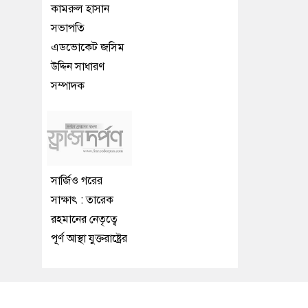
কামরুল হাসান
সভাপতি
এডভোকেট জসিম
উদ্দিন সাধারণ
সম্পাদক
সার্জিও গরের
সাক্ষাৎ : তারেক
রহমানের নেতৃত্বে
পূর্ণ আস্থা যুক্তরাষ্ট্রের