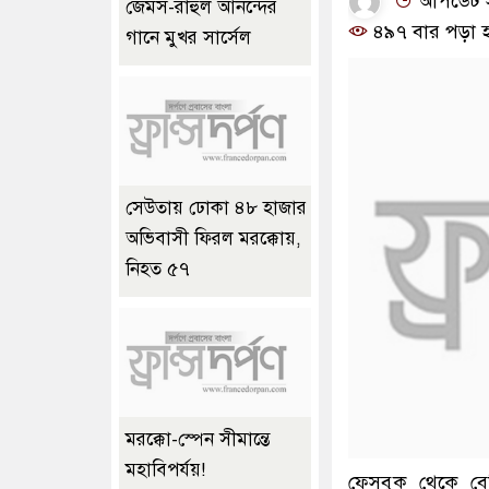
আপডেট সম
জেমস-রাহুল আনন্দের
৪৯৭ বার পড়া 
গানে মুখর সার্সেল
সেউতায় ঢোকা ৪৮ হাজার
অভিবাসী ফিরল মরক্কোয়,
নিহত ৫৭
মরক্কো-স্পেন সীমান্তে
মহাবিপর্যয়!
ফেসবুক থেকে বের