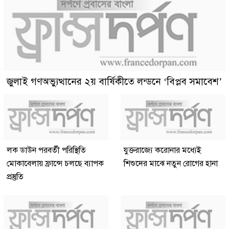
জুলাই গণঅভ্যুত্থানের ২য় বার্ষিকীতে লন্ডনে ‘বিপ্লব সমাবেশ’
লক ডাউন পরবর্তী পরিস্থিতি
যুক্তরাজ্যে করোনার মধ্যেই
মোকাবেলায় ফ্রান্সে চলছে ব্যাপক
শিশুদের মাঝে নতুন রোগের হানা
প্রস্তুতি