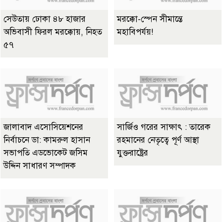
সেউতায় ঢোকা ৪৮ হাজার
মরক্কো-স্পেন সীমান্তে
অভিবাসী ফিরল মরক্কোয়, নিহত
মহাবিপর্যয়!
৫৭
জালাবাদ এসোসিয়েশনের
সার্জিও গরের সাক্ষাৎ : তারেক
নির্বাচনে ডা: কামরুল হাসান
রহমানের নেতৃত্বে পূর্ণ আস্থা
সভাপতি এডভোকেট জসিম
যুক্তরাষ্ট্রের
উদ্দিন সাধারণ সম্পাদক