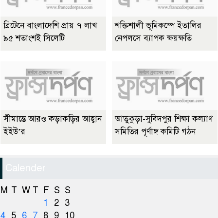
ব্রিটেনে বাংলাদেশি প্রায় ৭ লাখ
শক্তিশালী ভূমিকম্পে ইতালির
৯৫ শতাংশই সিলেটি
নেপলসে ব্যাপক ক্ষয়ক্ষতি
সীমান্তে আরও কড়াকড়ির আহ্বান
আতুকুড়া-সুবিদপুর শিক্ষা কল্যাণ
ইইউ’র
সমিতির পূর্ণাঙ্গ কমিটি গঠন
Calender
M
T
W
T
F
S
S
1
2
3
4
5
6
7
8
9
10