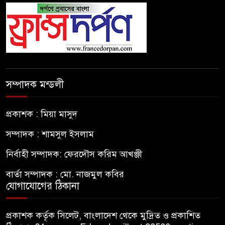
সম্পাদক মন্ডলী
প্রকাশক : মিয়া মাসুদ
সম্পাদক : শামসুল ইসলাম
নির্বাহী সম্পাদক: ফেরদৌস করিম আখঞ্জী
বার্তা সম্পাদক : মো. নাজমুল কবির
যোগাযোগের ঠিকানা
প্রকাশক কর্তৃক সিলেট, বাংলাদেশ থেকে মুদ্রিত ও প্রকাশিত