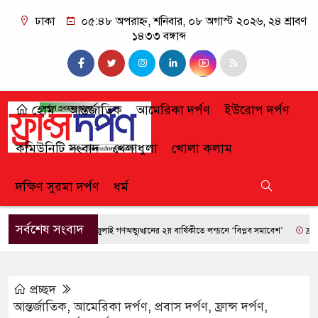
ঢাকা
০৫:৪৮ অপরাহ্ন, শনিবার, ০৮ অগাস্ট ২০২৬, ২৪ শ্রাবণ
১৪৩৩ বঙ্গাব্দ
হোম
আন্তর্জাতিক
আমেরিকা দর্পণ
ইউরোপ দর্পণ
কমিউনিটি সংবাদ
খেলাধুলা
খোলা কলাম
দক্ষিণ সুরমা দর্পণ
ধর্ম
সর্বশেষ সংবাদ
জুলাই গণঅভ্যুত্থানের ২য় বার্ষিকীতে লন্ডনে ‘বিপ্লব সমাবেশ’
ফ্রান্সে দা
প্রচ্ছদ
আন্তর্জাতিক
,
আমেরিকা দর্পণ
,
প্রবাস দর্পণ
,
ফ্রান্স দর্পণ
,