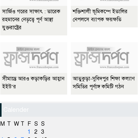
সার্জিও গরের সাক্ষাৎ : তারেক
শক্তিশালী ভূমিকম্পে ইতালির
রহমানের নেতৃত্বে পূর্ণ আস্থা
নেপলসে ব্যাপক ক্ষয়ক্ষতি
যুক্তরাষ্ট্রের
সীমান্তে আরও কড়াকড়ির আহ্বান
আতুকুড়া-সুবিদপুর শিক্ষা কল্যাণ
ইইউ’র
সমিতির পূর্ণাঙ্গ কমিটি গঠন
Calender
M
T
W
T
F
S
S
1
2
3