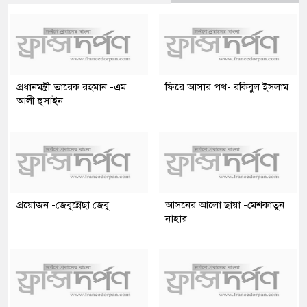
প্রধানমন্ত্রী তারেক রহমান -এম
ফিরে আসার পথ- রকিবুল ইসলাম
আলী হুসাইন
প্রয়োজন -জেবুন্নেছা জেবু
আসনের আলো ছায়া -মেশকাতুন
নাহার