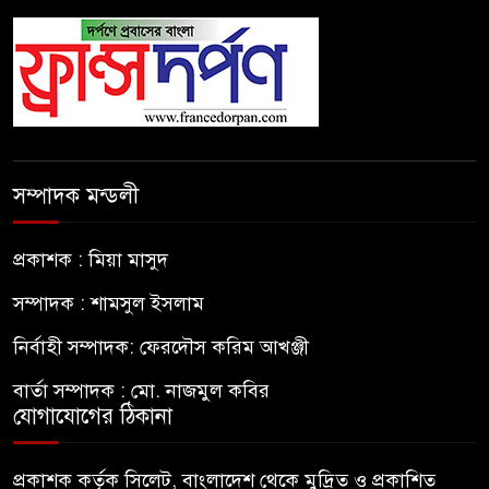
সম্পাদক মন্ডলী
প্রকাশক : মিয়া মাসুদ
সম্পাদক : শামসুল ইসলাম
নির্বাহী সম্পাদক: ফেরদৌস করিম আখঞ্জী
বার্তা সম্পাদক : মো. নাজমুল কবির
যোগাযোগের ঠিকানা
প্রকাশক কর্তৃক সিলেট, বাংলাদেশ থেকে মুদ্রিত ও প্রকাশিত