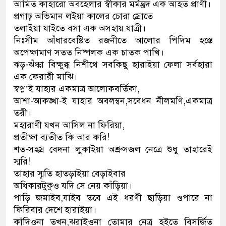
আমিত কাহারো অবহেলার স্বীকার মর্মন্তুদ এক আহত প্রাণী।
প্রগাঢ় অভিমান লইয়া কালের চোরা স্রোতে
তলাইয়া যাইতে বসা এক অসহায় যাত্রী।
নিঃসীম আঁধারবেষ্টিত রজনীতে আলোর পিদিম হস্তে
অপেক্ষামাণ সতত নিষ্পলক এক চাতক পাখি।
ঝড়-ঝঁঞ্ঝা বিক্ষুব্ধ নিশীথে সবকিছু হারাইয়া ফেলা সর্বহারা
এক ফেরারী মাঝি।
স্বপ্ন’ই যাহার একমাত্র আলোকবর্তিকা,
আশা-আকঙ্খা-ই যাহার অবলম্বন,সবেধন নীলমণি,একমাত্র
তরী।
মহারাণী যখন আসিল না ফিরিয়া,
প্রতীক্ষা ব্যতীত কি আর করি!
শত-সহস্র বেদনা লুকাইয়া অশ্রুসজল নেত্রে শুধু তাহারেই
স্মরি!
তাহার স্মৃতি হাতড়াইয়া বেড়াইবার
অধিকারটুকুও যদি সে নেয় কাঁড়িয়া।
পাড়ি জমাইব,যাইব তবে এই ধরণী ছাড়িয়া ওপারে না
ফিরিবার দেশে হারাইয়া।
কাঁদিওনা তখন,ঝরাইওনা তোমার নেত্র হইতে বিসর্জিত