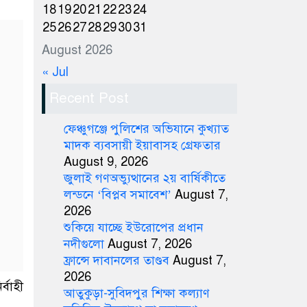
18
19
20
21
22
23
24
25
26
27
28
29
30
31
August 2026
« Jul
Recent Post
ফেঞ্চুগঞ্জে পুলিশের অভিযানে কুখ্যাত
মাদক ব্যবসায়ী ইয়াবাসহ গ্রেফতার
August 9, 2026
জুলাই গণঅভ্যুত্থানের ২য় বার্ষিকীতে
লন্ডনে ‘বিপ্লব সমাবেশ’
August 7,
2026
শুকিয়ে যাচ্ছে ইউরোপের প্রধান
নদীগুলো
August 7, 2026
ফ্রান্সে দাবানলের তাণ্ডব
August 7,
2026
র্বাহী
আতুকুড়া-সুবিদপুর শিক্ষা কল্যাণ