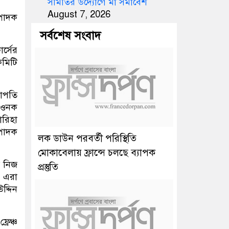
সমিতির উদ্যোগে মা সমাবেশ
August 7, 2026
্পাদক
সর্বশেষ সংবাদ
র্সের
কমিটি
ভাপতি
 রওনক
ারিহা
্পাদক
লক ডাউন পরবর্তী পরিস্থিতি
মোকাবেলায় ফ্রান্সে চলছে ব্যাপক
জ নিজ
প্রস্তুতি
। এরা
দ্দিন
রেঞ্চ