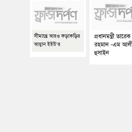
প্রধানমন্ত্রী তারেক
সীমান্তে আরও কড়াকড়ির
রহমান -এম আল
আহ্বান ইইউ’র
হুসাইন