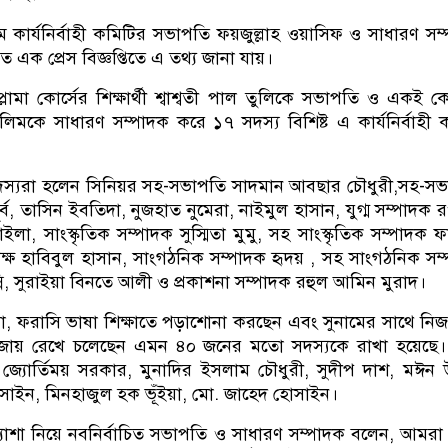
ম কার্যনির্বাহী কমিটির সভাপতি ফয়জুল্লাহ ওয়াসিফ ও সাধারণ সম
ত এক প্রেস বিজ্ঞপ্তিতে এ তথ্য জানা যায়।
োমা কোর্সের শিক্ষার্থী শ্বাশ্বতী পাল তুলিকে সভাপতি ও একই কো
লিমকে সাধারণ সম্পাদক করে ১৭ সদস্য বিশিষ্ট এ কার্যনির্বাহী 
 সদস্যরা হলেন সিনিয়র সহ-সভাপতি সাদমান আবছার চৌধুরী,সহ-স
ব, তাসিন ইবতিদা, নুজহাত নুমেরা, নাইমুল হাসান, যুগ্ম সম্পাদক
া, সাংস্কৃতিক সম্পাদক সুস্মিতা মুমু, সহ সাংস্কৃতিক সম্পাদক ফ
যক্ষ হাবিবুল হাসান, সাংগঠনিক সম্পাদক হৃদয় , সহ সাংগঠনিক সম
নি, সুরাইয়া বিনতে আলী ও প্রকাশনা সম্পাদক রহুল আমিন মুরাদ।
ারা, ফরাসি ভাষা শিক্ষাতে পড়াশোনা করছেন এবং সুনামের সাথে নি
ভাব বজায় রেখে চলেছেন এমন ৪০ জনের মতো সদস্যকে রাখা হয়েছে
 জ্যোর্তিময় সরকার, মুনাদির ইসলাম চৌধুরী, সুদীপ দাশ, মঈন উ
সাইন, মিনহাজুল হক ভূঁইয়া, মো. জাহেদ হোসাইন।
্যাশা নিয়ে নবনির্বাচিত সভাপতি ও সাধারণ সম্পাদক বলেন, আমরা ফ্