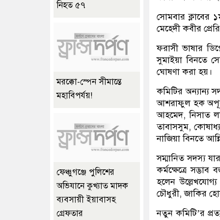
নিহত ৫৭
সোমবার ক্লাবের ১
মেহেদী কবীর প্রেরি
ফরাসী ভাষার ডিপ্ল
সুমাইয়া বিনতে সে
ঘোষণা করা হয়।
মরক্কো-স্পেন সীমান্তে
কমিটির অন্যান্য
মহাবিপর্যয়!
আশরাফুল হক অপূর্
আহমেদ, নিসাত লাইল
তাবাসসুম, কোষাধ্
নাজিয়া বিনতে আন্
সম্মানিত সদস্য য
কর্মক্ষেত্রে সদ্
ফেঞ্চুগঞ্জে পুলিশের
হলেন উল্লেখযোগ্য
অভিযানে কুখ্যাত মাদক
চৌধুরী, জাকির হো
ব্যবসায়ী ইয়াবাসহ
নতুন কমিটি’র প্রত
গ্রেফতার