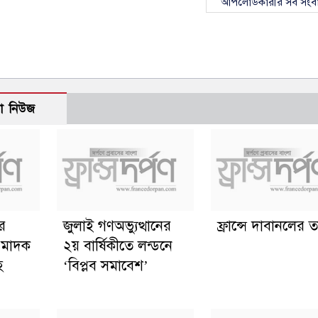
আপলোডকারীর সব সংব
ো নিউজ
ের
জুলাই গণঅভ্যুত্থানের
ফ্রান্সে দাবানলের তা
ত মাদক
২য় বার্ষিকীতে লন্ডনে
হ
‘বিপ্লব সমাবেশ’