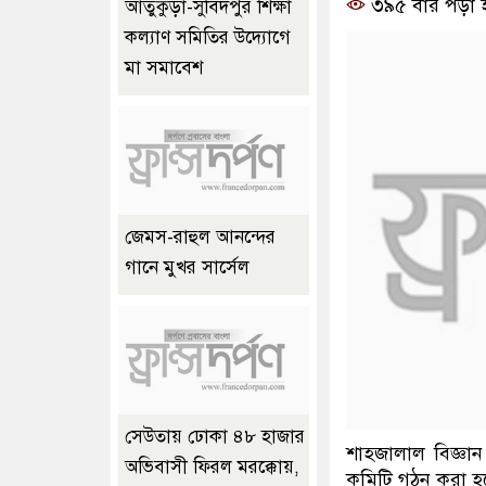
৩৯৫ বার পড়া 
আতুকুড়া-সুবিদপুর শিক্ষা
কল্যাণ সমিতির উদ্যোগে
মা সমাবেশ
জেমস-রাহুল আনন্দের
গানে মুখর সার্সেল
সেউতায় ঢোকা ৪৮ হাজার
শাহজালাল বিজ্ঞান ও প
অভিবাসী ফিরল মরক্কোয়,
কমিটি গঠন করা হ