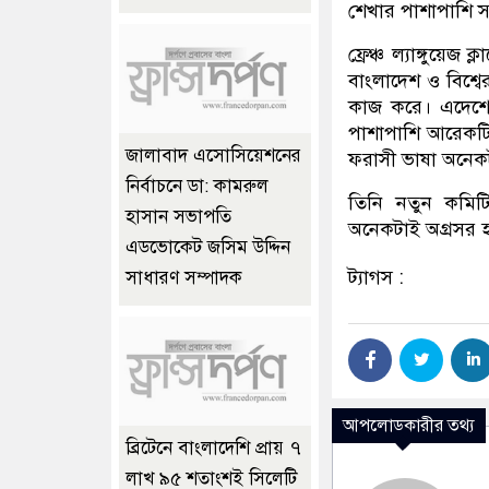
শেখার পাশাপাশি সহ
ফ্রেঞ্চ ল্যাঙ্গুয়
বাংলাদেশ ও বিশ্বের 
কাজ করে। এদেশের 
পাশাপাশি আরেকটি ভ
জালাবাদ এসোসিয়েশনের
ফরাসী ভাষা অনেক
নির্বাচনে ডা: কামরুল
তিনি নতুন কমিটি
হাসান সভাপতি
অনেকটাই অগ্রসর হ
এডভোকেট জসিম উদ্দিন
ট্যাগস :
সাধারণ সম্পাদক
আপলোডকারীর তথ্য
ব্রিটেনে বাংলাদেশি প্রায় ৭
লাখ ৯৫ শতাংশই সিলেটি