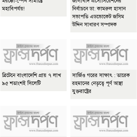
মরক্কো-স্পেন সীমান্তে
জালাবাদ এসোসিয়েশনের
মহাবিপর্যয়!
নির্বাচনে ডা: কামরুল হাসান
সভাপতি এডভোকেট জসিম
উদ্দিন সাধারণ সম্পাদক
ব্রিটেনে বাংলাদেশি প্রায় ৭ লাখ
সার্জিও গরের সাক্ষাৎ : তারেক
৯৫ শতাংশই সিলেটি
রহমানের নেতৃত্বে পূর্ণ আস্থা
যুক্তরাষ্ট্রের