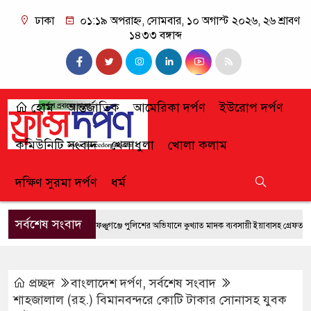
ঢাকা
০১:১৯ অপরাহ্ন, সোমবার, ১০ অগাস্ট ২০২৬, ২৬ শ্রাবণ
১৪৩৩ বঙ্গাব্দ
হোম
আন্তর্জাতিক
আমেরিকা দর্পণ
ইউরোপ দর্পণ
কমিউনিটি সংবাদ
খেলাধুলা
খোলা কলাম
দক্ষিণ সুরমা দর্পণ
ধর্ম
সর্বশেষ সংবাদ
ফেঞ্চুগঞ্জে পুলিশের অভিযানে কুখ্যাত মাদক ব্যবসায়ী ইয়াবাসহ গ্রেফতার
জ
প্রচ্ছদ
বাংলাদেশ দর্পণ
,
সর্বশেষ সংবাদ
শাহজালাল (রহ.) বিমানবন্দরে কোটি টাকার সোনাসহ যুবক