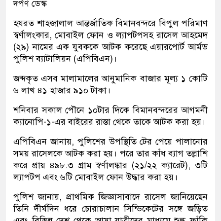
দর্পণ ডেস্ক
হযরত শাহজালাল আন্তর্জাতিক বিমানবন্দরে বিপুল পরিমাণ
স্বর্ণালংকার, মোবাইল ফোন ও ল্যাপটপসহ রাসেল আহমেদ
(২৯) নামের এক যুবককে আটক করেছে এয়ারপোর্ট আর্মড
পুলিশ ব্যাটালিয়ন (এপিবিএন)।
জব্দকৃত এসব মালামালের আনুমানিক বাজার মূল্য ১ কোটি
৬ লাখ ৪১ হাজার ৯১০ টাকা।
শনিবার সকাল পৌনে ১০টার দিকে বিমানবন্দরের আগমনী
ক্যানোপি-১-এর বাইরের রাস্তা থেকে তাকে আটক করা হয়।
এপিবিএন জানায়, পুলিশের উপস্থিতি টের পেয়ে পালানোর
সময় রাসেলকে আটক করা হয়। পরে তার কাঁধ ব্যাগ তল্লাশি
করে প্রায় ৪৯৮.৩ গ্রাম স্বর্ণালঙ্কার (২১/২২ ক্যারেট), ৩টি
ল্যাপটপ এবং ৬টি মোবাইল ফোন উদ্ধার করা হয়।
পুলিশ জানায়, প্রাথমিক জিজ্ঞাসাবাদে রাসেল জানিয়েছেন
তিনি দীর্ঘদিন ধরে চোরাচালান সিন্ডিকেটের সঙ্গে জড়িত
এবং বিভিন্ন দেশ থেকে আসা যাত্রীদের মাধ্যমে শুল্ক ফাঁকি