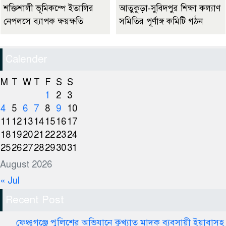
শক্তিশালী ভূমিকম্পে ইতালির
আতুকুড়া-সুবিদপুর শিক্ষা কল্যাণ
নেপলসে ব্যাপক ক্ষয়ক্ষতি
সমিতির পূর্ণাঙ্গ কমিটি গঠন
Calender
M
T
W
T
F
S
S
1
2
3
4
5
6
7
8
9
10
11
12
13
14
15
16
17
18
19
20
21
22
23
24
25
26
27
28
29
30
31
August 2026
« Jul
Recent Post
ফেঞ্চুগঞ্জে পুলিশের অভিযানে কুখ্যাত মাদক ব্যবসায়ী ইয়াবাসহ