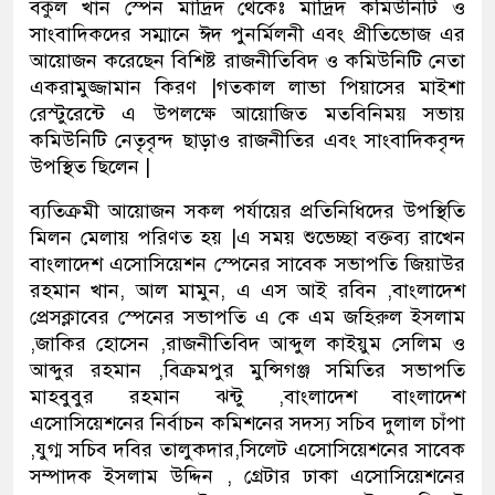
বকুল খান স্পেন মাদ্রিদ থেকেঃ মাদ্রিদ কমিউনিটি ও
সাংবাদিকদের সম্মানে ঈদ পুনর্মিলনী এবং প্রীতিভোজ এর
আয়োজন করেছেন বিশিষ্ট রাজনীতিবিদ ও কমিউনিটি নেতা
একরামুজ্জামান কিরণ |গতকাল লাভা পিয়াসের মাইশা
রেস্টুরেন্টে এ উপলক্ষে আয়োজিত মতবিনিময় সভায়
কমিউনিটি নেতৃবৃন্দ ছাড়াও রাজনীতির এবং সাংবাদিকবৃন্দ
উপস্থিত ছিলেন |
ব্যতিক্রমী আয়োজন সকল পর্যায়ের প্রতিনিধিদের উপস্থিতি
মিলন মেলায় পরিণত হয় |এ সময় শুভেচ্ছা বক্তব্য রাখেন
বাংলাদেশ এসোসিয়েশন স্পেনের সাবেক সভাপতি জিয়াউর
রহমান খান, আল মামুন, এ এস আই রবিন ,বাংলাদেশ
প্রেসক্লাবের স্পেনের সভাপতি এ কে এম জহিরুল ইসলাম
,জাকির হোসেন ,রাজনীতিবিদ আব্দুল কাইয়ুম সেলিম ও
আব্দুর রহমান ,বিক্রমপুর মুন্সিগঞ্জ সমিতির সভাপতি
মাহবুবুর রহমান ঝন্টু ,বাংলাদেশ বাংলাদেশ
এসোসিয়েশনের নির্বাচন কমিশনের সদস্য সচিব দুলাল চাঁপা
,যুগ্ম সচিব দবির তালুকদার,সিলেট এসোসিয়েশনের সাবেক
সম্পাদক ইসলাম উদ্দিন , গ্রেটার ঢাকা এসোসিয়েশনের