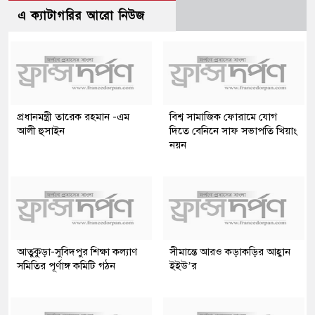
এ ক্যাটাগরির আরো নিউজ
প্রধানমন্ত্রী তারেক রহমান -এম
বিশ্ব সামাজিক ফোরামে যোগ
আলী হুসাইন
দিতে বেনিনে সাফ সভাপতি খিয়াং
নয়ন
আতুকুড়া-সুবিদপুর শিক্ষা কল্যাণ
সীমান্তে আরও কড়াকড়ির আহ্বান
সমিতির পূর্ণাঙ্গ কমিটি গঠন
ইইউ’র