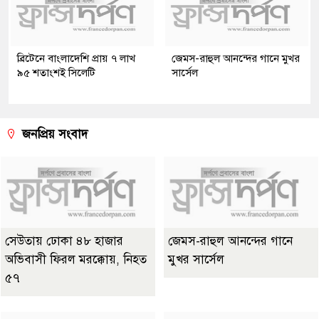
ব্রিটেনে বাংলাদেশি প্রায় ৭ লাখ
জেমস-রাহুল আনন্দের গানে মুখর
৯৫ শতাংশই সিলেটি
সার্সেল
জনপ্রিয় সংবাদ
সেউতায় ঢোকা ৪৮ হাজার
জেমস-রাহুল আনন্দের গানে
অভিবাসী ফিরল মরক্কোয়, নিহত
মুখর সার্সেল
৫৭