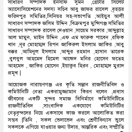
সাধারণ সম্পাদক ইনসাফ সুমন ,গ্রেটার সিলেট
অ্যাসোসিয়েশনের সদস্য সচিব আবু জাফর রাসেল ,বৃহত্তর
ফরিদপুর সমিতির,সিনিয়র সহ-সভাপতি ,আইয়ুব আলী
সাধারণ সম্পাদক জসিম উদ্দিন ,বিক্রমপুর মুন্সিগঞ্জ সমিতির
সাধারণ সম্পাদক রাসেল দেওয়ান ,সায়েম সরকার ,আব্দুল্লাহ
আল মামুন, মাইন উদ্দিন ,এফ এম ফারুক পাবেন ,রফিক
খান ,নূর মোহাম্মদ রিপন জাকিরুল ইসলাম জাকির ,আবু
বক্কর ,আমিনুল ইসলাম ,আব্দুর রহমান ,হাসান তারেক
,বুলবুল আহমেদ হিমেল আহ্মেদ মনির হোসেন ফতেহ
আহমেদ , জাকির হোসেন ,ইয়াকুব হিরন , মোহাম্মদ মুরাদ
প্রমূখ |
আয়োজক নারায়ণগঞ্জ এর কৃতি সন্তান রাজনীতিবিদ ও
কমিউনিটি নেতা একরামুজ্জামান কিরণ বলেন ,প্রবাস
জীবনের একটি সুন্দর সমাজ বিনির্মাণে কমিউনিটিতে
রাজনীতিবিদ ,সাংবাদিক একযোগে কমিউনিটির
নেতৃবৃন্দদের নিয়ে একসাথে কাজ করলে আলোকিত করা
সম্ভব |তিনি , সকল ভেদাভেদ এবং শ্রেণীবিন্যাস ভুলে
সকলকে এগিয়ে যাওয়ার জন্য উদার, আন্তরিক এবং সম্প্রীতি