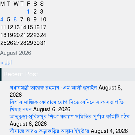
M
T
W
T
F
S
S
1
2
3
4
5
6
7
8
9
10
11
12
13
14
15
16
17
18
19
20
21
22
23
24
25
26
27
28
29
30
31
August 2026
« Jul
Recent Post
প্রধানমন্ত্রী তারেক রহমান -এম আলী হুসাইন
August 6,
2026
বিশ্ব সামাজিক ফোরামে যোগ দিতে বেনিনে সাফ সভাপতি
খিয়াং নয়ন
August 6, 2026
আতুকুড়া-সুবিদপুর শিক্ষা কল্যাণ সমিতির পূর্ণাঙ্গ কমিটি গঠন
August 6, 2026
সীমান্তে আরও কড়াকড়ির আহ্বান ইইউ’র
August 4, 2026