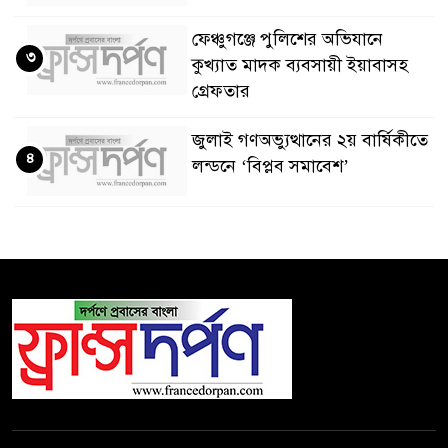
ফেঞ্চুগঞ্জে পুলিশের অভিযানে
৩
কুখ্যাত মাদক ব্যবসায়ী ইয়াবাসহ
গ্রেফতার
জুলাই গণঅভ্যুত্থানের ২য় বার্ষিকীতে
৪
লন্ডনে ‘বিপ্লব সমাবেশ’
শুকিয়ে যাচ্ছে ইউরোপের প্রধান
৫
নদীগুলো
ফ্রান্সে দাবানলের তাণ্ডব
৬
আতুকুড়া-সুবিদপুর শিক্ষা কল্যাণ
৭
সমিতির উদ্যোগে মা সমাবেশ