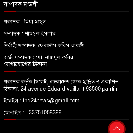
সম্পাদক মন্ডলী
প্রধানমন্ত্রী তারেক রহমান -এম আলী
৮
প্রকাশক : মিয়া মাসুদ
হুসাইন
সম্পাদক : শামসুল ইসলাম
বিশ্ব সামাজিক ফোরামে যোগ দিতে
নির্বাহী সম্পাদক: ফেরদৌস করিম আখঞ্জী
৯
বেনিনে সাফ সভাপতি খিয়াং নয়ন
বার্তা সম্পাদক : মো. নাজমুল কবির
যোগাযোগের ঠিকানা
আতুকুড়া-সুবিদপুর শিক্ষা কল্যাণ
১০
সমিতির পূর্ণাঙ্গ কমিটি গঠন
প্রকাশক কর্তৃক সিলেট, বাংলাদেশ থেকে মুদ্রিত ও প্রকাশিত
ঠিকানা: 24 avenue Eduard vaillant 93500 pantin
সীমান্তে আরও কড়াকড়ির আহ্বান
১১
ইমেইল : fbd24news@gmail.com
ইইউ’র
মোবাইল : +33751058369
ব্রিটেনে বাংলাদেশি প্রায় ৭ লাখ ৯৫
১২
শতাংশই সিলেটি