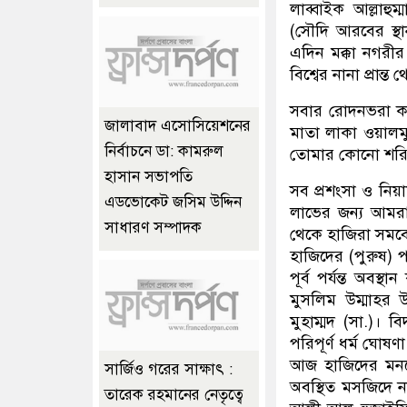
লাব্বাইক আল্লাহু
(সৌদি আরবের স্থ
এদিন মক্কা নগরী
বিশ্বের নানা প্রান
সবার রোদনভরা কণ্ঠ
জালাবাদ এসোসিয়েশনের
মাতা লাকা ওয়ালমু
নির্বাচনে ডা: কামরুল
তোমার কোনো শরি
হাসান সভাপতি
সব প্রশংসা ও নিয়া
এডভোকেট জসিম উদ্দিন
লাভের জন্য আমর
সাধারণ সম্পাদক
থেকে হাজিরা সমব
হাজিদের (পুরুষ) পর
পূর্ব পর্যন্ত অব
মুসলিম উম্মাহর উ
মুহাম্মদ (সা.)
পরিপূর্ণ ধর্ম ঘোষ
আজ হাজিদের মনন
সার্জিও গরের সাক্ষাৎ :
অবস্থিত মসজিদে 
তারেক রহমানের নেতৃত্বে