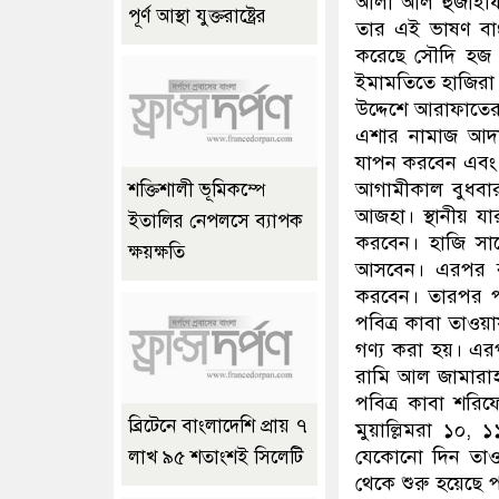
আলী আল হুজাইফি
পূর্ণ আস্থা যুক্তরাষ্ট্রের
তার এই ভাষণ বাংল
করেছে সৌদি হজ ব্
ইমামতিতে হাজির
উদ্দেশে আরাফাতের
এশার নামাজ আদা
যাপন করবেন এবং 
আগামীকাল বুধবা
শক্তিশালী ভূমিকম্পে
আজহা। স্থানীয় য
ইতালির নেপলসে ব্যাপক
করবেন। হাজি সা
ক্ষয়ক্ষতি
আসবেন। এরপর র
করবেন। তারপর পশ
পবিত্র কাবা তাও
গণ্য করা হয়। এর
রামি আল জামারাহ
পবিত্র কাবা শরি
ব্রিটেনে বাংলাদেশি প্রায় ৭
মুয়াল্লিমরা ১০,
যেকোনো দিন তাওয়
লাখ ৯৫ শতাংশই সিলেটি
থেকে শুরু হয়েছে 