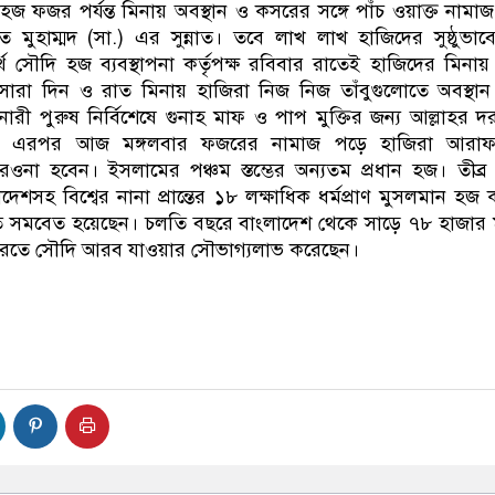
 ফজর পর্যন্ত মিনায় অবস্থান ও কসরের সঙ্গে পাঁচ ওয়াক্ত নামা
মুহাম্মদ (সা.) এর সুন্নাত। তবে লাখ লাখ হাজিদের সুষ্ঠুভা
্থে সৌদি হজ ব্যবস্থাপনা কর্তৃপক্ষ রবিবার রাতেই হাজিদের মিনায়
রা দিন ও রাত মিনায় হাজিরা নিজ নিজ তাঁবুগুলোতে অবস্থা
ারী পুরুষ নির্বিশেষে গুনাহ মাফ ও পাপ মুক্তির জন্য আল্লাহর দ
। এরপর আজ মঙ্গলবার ফজরের নামাজ পড়ে হাজিরা আরাফ
রওনা হবেন। ইসলামের পঞ্চম স্তম্ভের অন্যতম প্রধান হজ। তীব্
দেশসহ বিশ্বের নানা প্রান্তের ১৮ লক্ষাধিক ধর্মপ্রাণ মুসলমান হজ
ীতে সমবেত হয়েছেন। চলতি বছরে বাংলাদেশ থেকে সাড়ে ৭৮ হাজার 
করতে সৌদি আরব যাওয়ার সৌভাগ্যলাভ করেছেন।