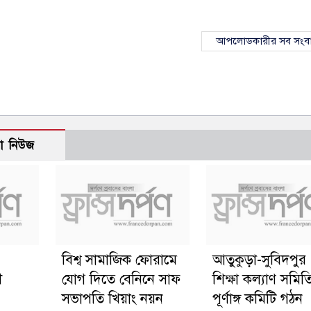
আপলোডকারীর সব সংব
ো নিউজ
বিশ্ব সামাজিক ফোরামে
আতুকুড়া-সুবিদপুর
ী
যোগ দিতে বেনিনে সাফ
শিক্ষা কল্যাণ সমিত
সভাপতি খিয়াং নয়ন
পূর্ণাঙ্গ কমিটি গঠন