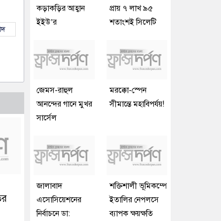
কড়াকড়ির আহ্বান
প্রায় ৭ লাখ ৯৫
ইইউ’র
শতাংশই সিলেটি
াদ
জেমস-রাহুল
মরক্কো-স্পেন
আনন্দের গানে মুখর
সীমান্তে মহাবিপর্যয়!
সার্সেল
জালাবাদ
শক্তিশালী ভূমিকম্পে
ির
এসোসিয়েশনের
ইতালির নেপলসে
নির্বাচনে ডা:
ব্যাপক ক্ষয়ক্ষতি