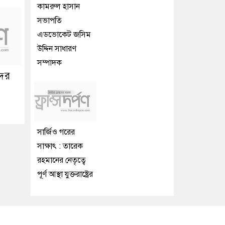
কামরুল হাসান
সভাপতি
এডভোকেট জসিম
উদ্দিন সাধারণ
সম্পাদক
দের
সার্জিও গরের
সাক্ষাৎ : তারেক
রহমানের নেতৃত্বে
পূর্ণ আস্থা যুক্তরাষ্ট্রের