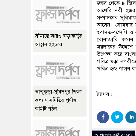
জহর থেকে ৯ জিলহজ
আখেরি নবী হজরত 
সম্পাদনের সুবিধার
আসেন। সোমবার সা
ইবাদত-বন্দেগি ও ন
সীমান্তে আরও কড়াকড়ির
রোনাজারি করেন
আহ্বান ইইউ’র
ময়দানের উদ্দেশে 
উপেক্ষা করে বাংলা
পবিত্র মক্কা নগর
পবিত্র হজ পালন 
আতুকুড়া-সুবিদপুর শিক্ষা
ট্যাগস :
কল্যাণ সমিতির পূর্ণাঙ্গ
কমিটি গঠন
আপলোডকারীর তথ্য