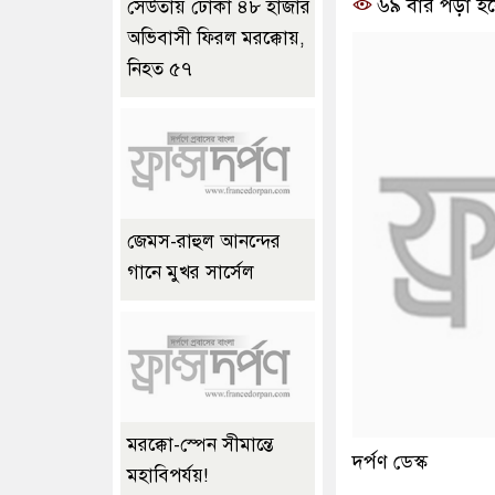
৬৯ বার পড়া হয়
সেউতায় ঢোকা ৪৮ হাজার
অভিবাসী ফিরল মরক্কোয়,
নিহত ৫৭
জেমস-রাহুল আনন্দের
গানে মুখর সার্সেল
মরক্কো-স্পেন সীমান্তে
দর্পণ ডেস্ক
মহাবিপর্যয়!