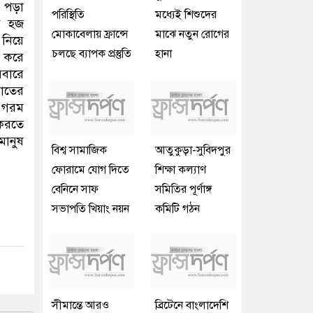
জ পড়া
পরিস্থিতি
মধ্যেই শিশুদের
বে হজ
মোকাবেলায় ফ্রান্সে
মাঝে নতুন রোগের
 নিয়ে
চলছে ব্যাপক প্রস্তুতি
হানা
ন করে
রবারে
াতের
র গরম
 করতে
মানুষ
বিশ্ব সামাজিক
আতুকুড়া-সুবিদপুর
ফোরামে যোগ দিতে
শিক্ষা কল্যাণ
বেনিনে সাফ
সমিতির পূর্ণাঙ্গ
সভাপতি খিয়াং নয়ন
কমিটি গঠন
সীমান্তে আরও
ব্রিটেনে বাংলাদেশি