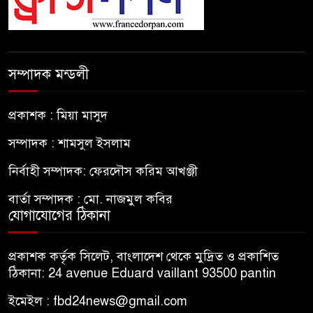
সম্পাদক মন্ডলী
প্রকাশক : মিয়া মাসুদ
সম্পাদক : শামসুল ইসলাম
নির্বাহী সম্পাদক: ফেরদৌস করিম আখঞ্জী
বার্তা সম্পাদক : মো. নাজমুল কবির
যোগাযোগের ঠিকানা
প্রকাশক কর্তৃক সিলেট, বাংলাদেশ থেকে মুদ্রিত ও প্রকাশিত
ঠিকানা: 24 avenue Eduard vaillant 93500 pantin
ইমেইল : fbd24news@gmail.com