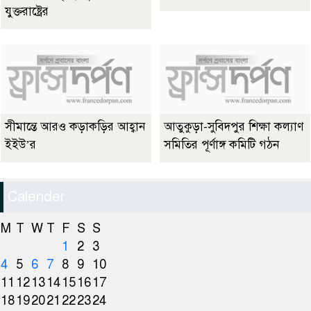
যুক্তরাষ্ট্রের
সীমান্তে আরও কড়াকড়ির আহ্বান
আতুকুড়া-সুবিদপুর শিক্ষা কল্যাণ
ইইউ’র
সমিতির পূর্ণাঙ্গ কমিটি গঠন
Calender
M
T
W
T
F
S
S
1
2
3
4
5
6
7
8
9
10
11
12
13
14
15
16
17
18
19
20
21
22
23
24