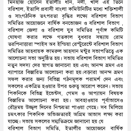
মিনহাজ হোসেন ইতালীঃ ধান, নদী, খাল এই তিনে
বরিশাল, ইতাল‌ি প্রবাসী বাংলা ক‌মিউ‌নি‌টির ম‌ধ্যে শ‌ক্তিশালী
ও সাংগঠ‌নিক তৎপরতা বৃ‌দ্ধির ল‌ক্ষ্যে ব‌রিশাল বিভাগ
স‌মি‌তির আয়োজনে বার্ষিক বনভোজন ও বরিশাল বিভাগ ,
বরিশাল জেলা ও বরিশাল যুব সমিতির পূর্ণাঙ্গ কমিটি
ঘোষণা করার লক্ষে গতকাল বুধবার সন্ধ্যায় রোম
তরপিনাত্তারা স্পাইস অব ইন্ডিয়া রেস্টুরেন্টে বরিশাল বিভাগ
সমিতির আহবায়ক কামরুল আহসান মন্টুর সভাপতিত্বে এক
আলোচনা সভা অনুষ্ঠিত হয়। সভায় বরিশাল বিভাগ সমিতির
নতুন সদস্য দের স্বাগত জানানো হয় এবং আনন্দ ভ্রমণ এর
ব্যাপারে বিস্তারিত আলোচনা করা হয়।বক্তারা আনন্দ ভ্রমণ
সফল করার জন্য বিভিন্ন গঠনমূলক পরামর্শ দেন এবং
সকলের একত্রিত হওয়ার উপর গুরুত্ব আরোপ করেন। সভায়
পিকনিকে বিভিন্ন ইভেন্টস, গেমস ও আপ্যায়ন বিষয়ক
বিস্তারিত আলোচনা করা হয়। আবহাওয়ার পূর্বাভাসেও
রৌদ্রময় উজ্জ্বল দিনের নিশ্চয়তা পাওয়া গেছে। সব মিলিয়ে
চমৎকার পিকনিক অভিজ্ঞতারই অগ্রিম আভাস লক্ষ্য করা
যাচ্ছে। সভায় সকলের সম্মতিক্রমে জানানো হয় যে
বরিশাল বিভাগ সমিতি, ইতালীর আয়োজনে বার্ষিক