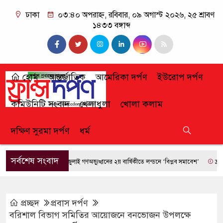
ঢাকা
০৩:৪০ অপরাহ্ন, রবিবার, ০৯ অগাস্ট ২০২৬, ২৫ শ্রাবণ
১৪৩৩ বঙ্গাব্দ
হোম
আন্তর্জাতিক
আমেরিকা দর্পণ
ইউরোপ দর্পণ
কমিউনিটি সংবাদ
খেলাধুলা
খোলা কলাম
দক্ষিণ সুরমা দর্পণ
ধর্ম
সর্বশেষ সংবাদ
জুলাই গণঅভ্যুত্থানের ২য় বার্ষিকীতে লন্ডনে ‘বিপ্লব সমাবেশ’
ফ্রান্সে দা
প্রচ্ছদ
প্রবাস দর্পণ
বরিশাল বিভাগ সমিতির আয়োজনে বনভোজন উপলক্ষে