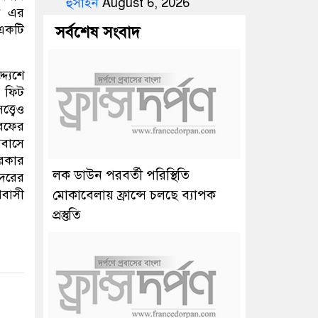
হুসাইন
August 6, 2026
ন এর
 একটি
সর্বশেষ সংবাদ
্যেশে
০ ফিট
্বেও
রফের
রবাসে
দরকার
লক ডাউন পরবর্তী পরিস্থিতি
্দরের
বাসী
মোকাবেলায় ফ্রান্সে চলছে ব্যাপক
প্রস্তুতি