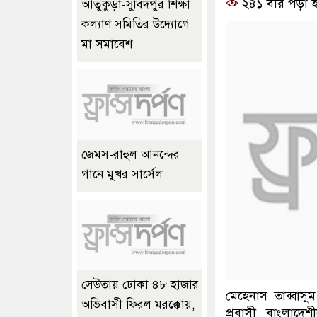
২৪১ বার পড়া হ
আতুকুড়া-সুবিদপুর শিক্ষা
কল্যাণ সমিতির উদ্যোগে
মা সমাবেশ
জেমস-রাহুল আনন্দের
গানে মুখর সার্সেল
সেউতায় ঢোকা ৪৮ হাজার
মেহেনাস তাব্বাসু
অভিবাসী ফিরল মরক্কোয়,
প্রবাসী বাংলাদ