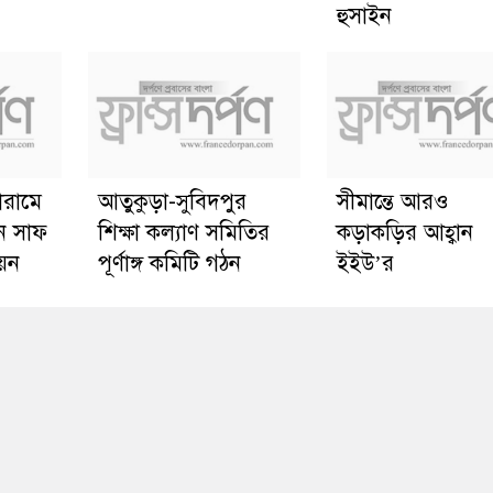
হুসাইন
োরামে
আতুকুড়া-সুবিদপুর
সীমান্তে আরও
ে সাফ
শিক্ষা কল্যাণ সমিতির
কড়াকড়ির আহ্বান
য়ন
পূর্ণাঙ্গ কমিটি গঠন
ইইউ’র