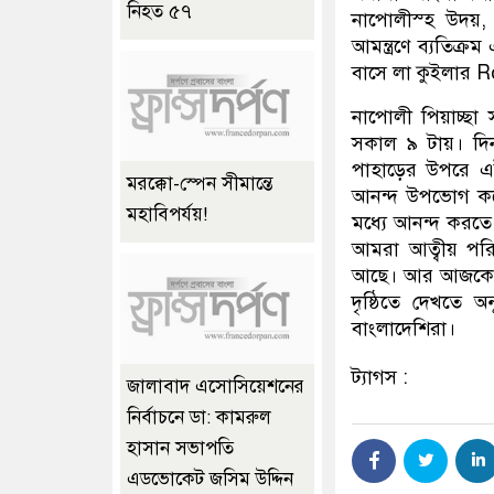
নিহত ৫৭
নাপোলীস্হ উদয়,
আমন্ত্রণে ব্যতিক্
বাসে লা কুইলার Ro
নাপোলী পিয়াচ্ছা 
সকাল ৯ টায়। দিন
পাহাড়ের উপরে এ
মরক্কো-স্পেন সীমান্তে
আনন্দ উপভোগ কর
মহাবিপর্যয়!
মধ্যে আনন্দ করতে
আমরা আত্বীয় পরি
আছে। আর আজকের এই
দৃষ্ঠিতে দেখতে
বাংলাদেশিরা।
ট্যাগস :
জালাবাদ এসোসিয়েশনের
নির্বাচনে ডা: কামরুল
হাসান সভাপতি
এডভোকেট জসিম উদ্দিন