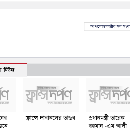
আপলোডকারীর সব সংব
ো নিউজ
ানের
ফ্রান্সে দাবানলের তাণ্ডব
প্রধানমন্ত্রী তারেক
্ডনে
রহমান -এম আলী