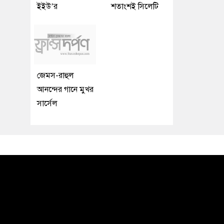
ইইউ’র
শতাংশই সিলেটি
জেমস-রাহুল
আনন্দের গানে মুখর
সার্সেল