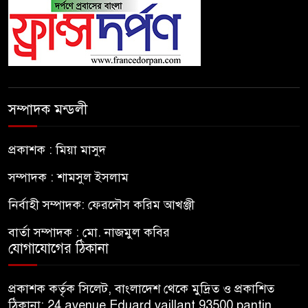
সম্পাদক মন্ডলী
প্রকাশক : মিয়া মাসুদ
সম্পাদক : শামসুল ইসলাম
নির্বাহী সম্পাদক: ফেরদৌস করিম আখঞ্জী
বার্তা সম্পাদক : মো. নাজমুল কবির
যোগাযোগের ঠিকানা
প্রকাশক কর্তৃক সিলেট, বাংলাদেশ থেকে মুদ্রিত ও প্রকাশিত
ঠিকানা: 24 avenue Eduard vaillant 93500 pantin