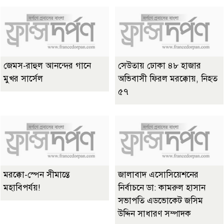
জেমস-রাহুল আনন্দের গানে
সেউতায় ঢোকা ৪৮ হাজার
মুখর সার্সেল
অভিবাসী ফিরল মরক্কোয়, নিহত
৫৭
মরক্কো-স্পেন সীমান্তে
জালাবাদ এসোসিয়েশনের
মহাবিপর্যয়!
নির্বাচনে ডা: কামরুল হাসান
সভাপতি এডভোকেট জসিম
উদ্দিন সাধারণ সম্পাদক