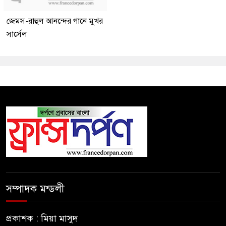
জেমস-রাহুল আনন্দের গানে মুখর
সার্সেল
সম্পাদক মন্ডলী
প্রকাশক : মিয়া মাসুদ