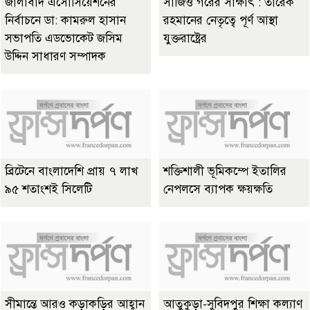
জালাবাদ এসোসিয়েশনের
সার্জিও গরের সাক্ষাৎ : তারেক
নির্বাচনে ডা: কামরুল হাসান
রহমানের নেতৃত্বে পূর্ণ আস্থা
সভাপতি এডভোকেট জসিম
যুক্তরাষ্ট্রের
উদ্দিন সাধারণ সম্পাদক
ব্রিটেনে বাংলাদেশি প্রায় ৭ লাখ
শক্তিশালী ভূমিকম্পে ইতালির
৯৫ শতাংশই সিলেটি
নেপলসে ব্যাপক ক্ষয়ক্ষতি
সীমান্তে আরও কড়াকড়ির আহ্বান
আতুকুড়া-সুবিদপুর শিক্ষা কল্যাণ