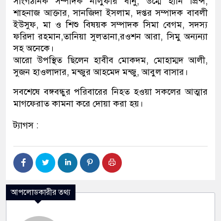
সাংগঠনিক সম্পাদক নীলুফার বানু, উম্মে হানি প্রিন্স,
শাহনাজ আক্তার, সানজিদা ইসলাম, দপ্তর সম্পাদক বাবলী
ইউসুফ, মা ও শিশু বিষয়ক সম্পাদক সিমা বেগম, সদস্য
ফরিদা রহমান,তানিয়া সুলতানা,রওশন আরা, সিমু অন্যন্যা
সহ অনেকে।
আরো উপস্থিত ছিলেন হাবীব মোকদম, মোহাম্মদ আলী,
সুজন হাওলাদার, মন্জুর আহমেদ মন্জু, আবুল বাসার।
সবশেষে বঙ্গবন্ধুর পরিবারের নিহত হওয়া সকলের আত্মার
মাগফেরাত কামনা করে দোয়া করা হয়।
ট্যাগস :
আপলোডকারীর তথ্য