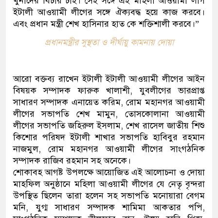
খুনীদের বিচার চাই। সেই সঙ্গে এই মহিলা আওয়ামী লীগ
ইটালী আওয়ামী লীগের সঙ্গে ঐক্যবদ্ধ হয়ে কাজ করবে।
এবং প্রধান মন্ত্রী শেখ হাসিনার হাত কে শক্তিশালী করবে।”
প্রধানমন্ত্রীর সুস্থতা ও দীর্ঘায়ু কামনায় দোয়া
আরো বক্তব্য রাখেন ইটালী ইটালী আওয়ামী লীগের আইন
বিষয়ক সম্পাদক ফারুক খালাশী, যুবলীগের ভারপ্রাপ্ত
সাধারণ সম্পাদক এনায়েত করিম, রোম মহানগর আওয়ামী
লীগের সভাপতি শেখ মামুন, তোসকোলানা আওয়ামী
লীগের সভাপতি জহিরুল ইসলাম, শেখ রাসেল জাতীয় শিশু
কিশোর পরিষদ ইটালী শাখার সভাপতি হাবিবুর রহমান
নাজমুল, রোম মহানগর আওয়ামী লীগের সাংগঠনিক
সম্পাদক রাজিব রহমান সহ অনেকে।
শোকাবহ আগষ্ট উপলক্ষে আয়োজিত এই আলোচনা ও দোয়া
মাহফিল অনুষ্ঠানে মহিলা আওয়ামী লীগের যে নেতৃ বৃন্দরা
উপস্থিত ছিলেন তারা হলেন সহ সভাপতি মনোয়ারা বেগম
মনি, যুগ্ম সাধারণ সম্পাদক শামিমা আকতার পপি,