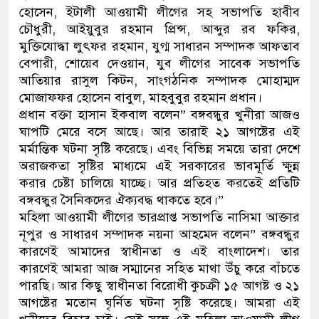
হোসেন, ইটালী আওয়ামী লীগের সহ সভাপতি হাবীব
চৌধুরী, আইয়ুবুর রহমান প্রিন্স, আব্দুর রব ফকির,
মুক্তিযোদ্ধা লুৎফর রহমান, যুগ্ম সাধারন সম্পাদক আফতাব
বেপারী, শোয়েব দেওয়ান, যুব লীগের সাবেক সভাপতি
আতিয়ার রাসুল কিটন, সাংগঠনিক সম্পাদক মোহাম্মদ
মোজাফফর হোসেন বাবুল, মাহবুবুর রহমান প্রধান।
প্রধান বক্তা হাসান ইকবাল বলেন” বঙ্গবন্ধুর খুনীরা আজও
ঘাপটি মেরে বসে আছে। আর তারাই ২১ আগষ্টের এই
মর্মান্তিক ঘটনা সৃষ্টি করেছে। এবং বিভিন্ন সময়ে তারা দেশে
অরাজকতা সৃষ্টির মাধ্যমে এই সরকারের ভাবমূর্তি ক্ষুন্ন
করার চেষ্টা চালিয়ে যাচ্ছে। আর প্রতিহত করতেই প্রতিটি
বঙ্গবন্ধুর সৈনিকদের ঐক্যবদ্ধ থাকতে হবে।”
মহিলা আওয়ামী লীগের ভারপ্রাপ্ত সভাপতি নাসিমা আক্তার
নূপুর ও সাধারণ সম্পাদক নয়না আহমেদ বলেন” বঙ্গবন্ধুর
কারণেই আমাদের স্বাধীনতা ও এই বাংলাদেশ। তার
কারণেই আমরা আজ সম্মানের সহিত মাথা উঁচু করে বাঁচতে
পারছি। আর কিছু স্বাধীনতা বিরোধী কুচক্রী ১৫ আগষ্ট ও ২১
আগষ্টের মতোন ঘৃর্নিত ঘটনা সৃষ্টি করেছে। আমরা এই