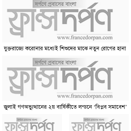
যুক্তরাজ্যে করোনার মধ্যেই শিশুদের মাঝে নতুন রোগের হানা
জুলাই গণঅভ্যুত্থানের ২য় বার্ষিকীতে লন্ডনে ‘বিপ্লব সমাবেশ’