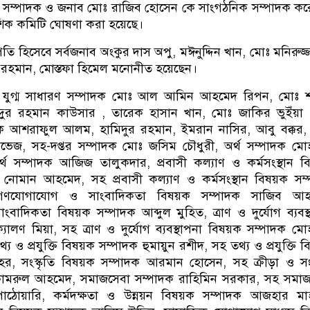
 সম্পাদক ও জনাব মোঃ রাজিব হোসেন কে সাংগঠনিক সম্পাদক ক
ংশিক কমিটি ঘোষণা করা হয়েছে।
ি হিসেবে সর্বজনাব অংকুর দাস অপু, মঈনুদ্দিন খান, মোঃ মনিরুজ্
 রহমান, মোস্তফা হিমেল মনোনীত হয়েছেন।
ব) যুগ্ম সাধারণ সম্পাদক মোঃ আল আমিন আহমেদ রিপন, মোঃ শ
দুর রহমান কাউসার , তারেক হাসান খান, মোঃ জাকির ভুইঁয়া 
ক আশরাফুল আলম, হামিদুর রহমান, ইমরান নাসির, আবু বক্কর, 
ভেজ, সহ-দপ্তর সম্পাদক মোঃ জসিম চৌধুরী, অর্থ সম্পাদক মোহ
-অর্থ সম্পাদক আজিজ তালুকদার, প্রবাসী কল্যাণ ও কর্মসংস্থান ব
 নোমান আহমেদ, সহ প্রবাসী কল্যাণ ও কর্মসংস্থান বিষয়ক সম
ণযোগাযোগ ও সাংবাদিকতা বিষয়ক সম্পাদক সাজিব আহ
াদিকতা বিষয়ক সম্পাদক আব্দুল মুহিত, ত্রাণ ও দুর্যোগ ব্যবস্
যালণ মিয়া, সহ ত্রাণ ও দুর্যোগ ব্যবস্থাপনা বিষয়ক সম্পাদক মোহ
য ও প্রযুক্তি বিষয়ক সম্পাদক হুমায়ুন রশীদ, সহ তথ্য ও প্রযুক্তি ব
র, সংস্কৃতি বিষয়ক সম্পাদক আরমান হোসেন, সহ ক্রীড়া ও সংস
কামরুল আহমেদ, সমাজসেবা সম্পাদক রাহিমিন সরকার, সহ সমা
াঠোয়ারি, কর্মদক্ষতা ও উন্নয়ন বিষয়ক সম্পাদক আজহার মা