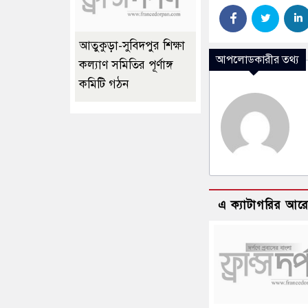
আতুকুড়া-সুবিদপুর শিক্ষা
আপলোডকারীর তথ্য
কল্যাণ সমিতির পূর্ণাঙ্গ
কমিটি গঠন
এ ক্যাটাগরির আর