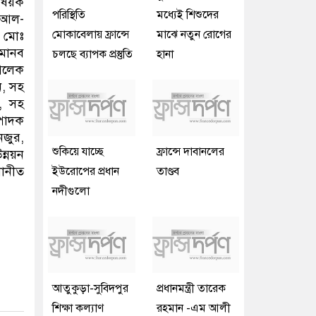
িষয়ক
পরিস্থিতি
মধ্যেই শিশুদের
ঃ আল-
মোকাবেলায় ফ্রান্সে
মাঝে নতুন রোগের
ক মোঃ
 মানব
চলছে ব্যাপক প্রস্তুতি
হানা
 আলেক
ন, সহ
া, সহ
্পাদক
নজুর,
শুকিয়ে যাচ্ছে
ফ্রান্সে দাবানলের
্নয়ন
নোনীত
ইউরোপের প্রধান
তাণ্ডব
নদীগুলো
আতুকুড়া-সুবিদপুর
প্রধানমন্ত্রী তারেক
শিক্ষা কল্যাণ
রহমান -এম আলী