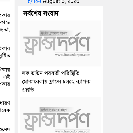
হুসাইন
August 6, 2026
সর্বশেষ সংবাদ
ধিকার
কান্ড
্যতা,
ধিকার
ষ্টিত
ধিকার
লক ডাউন পরবর্তী পরিস্থিতি
িত এই
মোকাবেলায় ফ্রান্সে চলছে ব্যাপক
ধিকার
প্রস্তুতি
র।
াধারণ
সাবেক
আহমেদ