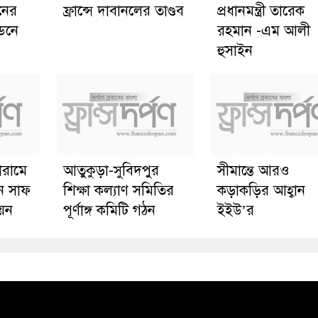
ানের
ফ্রান্সে দাবানলের তাণ্ডব
প্রধানমন্ত্রী তারেক
্ডনে
রহমান -এম আলী
হুসাইন
োরামে
আতুকুড়া-সুবিদপুর
সীমান্তে আরও
ে সাফ
শিক্ষা কল্যাণ সমিতির
কড়াকড়ির আহ্বান
য়ন
পূর্ণাঙ্গ কমিটি গঠন
ইইউ’র