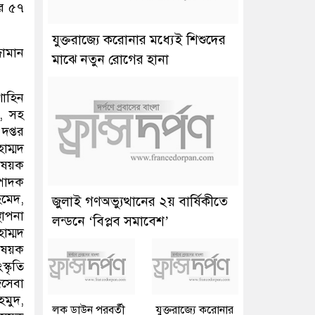
রে ৫৭
যুক্তরাজ্যে করোনার মধ্যেই শিশুদের
জামান
মাঝে নতুন রোগের হানা
াহিন
, সহ
দপ্তর
াম্মদ
িষয়ক
্পাদক
মেদ,
জুলাই গণঅভ্যুত্থানের ২য় বার্ষিকীতে
থাপনা
লন্ডনে ‘বিপ্লব সমাবেশ’
াম্মদ
িষয়ক
্কৃতি
জসেবা
হমুদ,
লক ডাউন পরবর্তী
যুক্তরাজ্যে করোনার