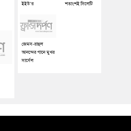
ইইউ’র
শতাংশই সিলেটি
জেমস-রাহুল
আনন্দের গানে মুখর
সার্সেল