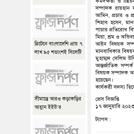
কর্মদক্ষতা ও উন্
সম্পাদক রায়হান
আমিন, প্রচার ও প
শিহাব হসেন, মান
পাচার প্রতিরোধ ব
মিয়া, শ্রম ও অভি
আইন বিষয়ক সম্প
ব্রিটেনে বাংলাদেশি প্রায় ৭
মানবাধিকার বিষয়ক
লাখ ৯৫ শতাংশই সিলেটি
মুহাম্মদ সেলিম উদ
আন্তর্জাতিক সম্পর
বিষয়ক সম্পাদক আহ
হয়েছেন।
কার্যকরী সদস্য হ
প্রেস বিজ্ঞপ্তি
সীমান্তে আরও কড়াকড়ির
১৭ জানুয়ারি ২০২
আহ্বান ইইউ’র
ট্যাগস :