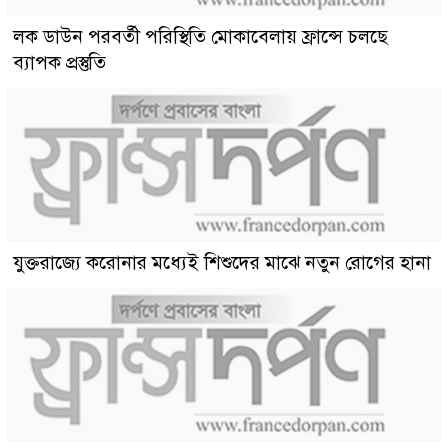
লক ডাউন পরবর্তী পরিস্থিতি মোকাবেলায় ফ্রান্সে চলছে
ব্যাপক প্রস্তুতি
যুক্তরাজ্যে করোনার মধ্যেই শিশুদের মাঝে নতুন রোগের হানা