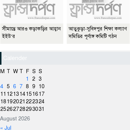
সীমান্তে আরও কড়াকড়ির আহ্বান
আতুকুড়া-সুবিদপুর শিক্ষা কল্যাণ
ইইউ’র
সমিতির পূর্ণাঙ্গ কমিটি গঠন
Calender
M
T
W
T
F
S
S
1
2
3
4
5
6
7
8
9
10
11
12
13
14
15
16
17
18
19
20
21
22
23
24
25
26
27
28
29
30
31
August 2026
« Jul