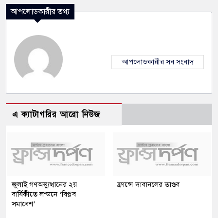
আপলোডকারীর তথ্য
আপলোডকারীর সব সংবাদ
এ ক্যাটাগরির আরো নিউজ
জুলাই গণঅভ্যুত্থানের ২য়
ফ্রান্সে দাবানলের তাণ্ডব
বার্ষিকীতে লন্ডনে ‘বিপ্লব
সমাবেশ’