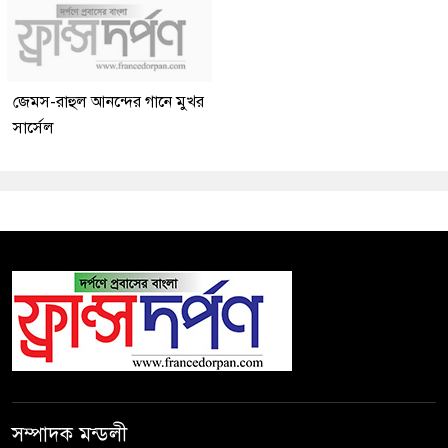
জেমস-রাহুল আনন্দের গানে মুখর
সার্সেল
সম্পাদক মন্ডলী