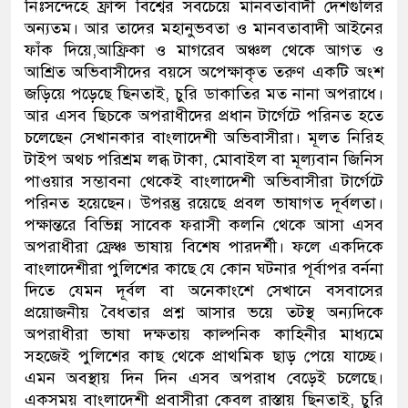
নিঃসন্দেহে ফ্রান্স বিশ্বের সবচেয়ে মানবতাবাদী দেশগুলির
অন্যতম। আর তাদের মহানুভবতা ও মানবতাবাদী আইনের
ফাঁক দিয়ে,আফ্রিকা ও মাগরেব অঞ্চল থেকে আগত ও
আশ্রিত অভিবাসীদের বয়সে অপেক্ষাকৃত তরুণ একটি অংশ
জড়িয়ে পড়েছে ছিনতাই, চুরি ডাকাতির মত নানা অপরাধে।
আর এসব ছিচকে অপরাধীদের প্রধান টার্গেটে পরিনত হতে
চলেছেন সেখানকার বাংলাদেশী অভিবাসীরা। মূলত নিরিহ
টাইপ অথচ পরিশ্রম লব্ধ টাকা, মোবাইল বা মূল্যবান জিনিস
পাওয়ার সম্ভাবনা থেকেই বাংলাদেশী অভিবাসীরা টার্গেটে
পরিনত হয়েছেন। উপরন্তু রয়েছে প্রবল ভাষাগত দূর্বলতা।
পক্ষান্তরে বিভিন্ন সাবেক ফরাসী কলনি থেকে আসা এসব
অপরাধীরা ফ্রেঞ্চ ভাষায় বিশেষ পারদর্শী। ফলে একদিকে
বাংলাদেশীরা পুলিশের কাছে যে কোন ঘটনার পূর্বাপর বর্ননা
দিতে যেমন দূর্বল বা অনেকাংশে সেখানে বসবাসের
প্রয়োজনীয় বৈধতার প্রশ্ন আসার ভয়ে তটস্থ অন্যদিকে
অপরাধীরা ভাষা দক্ষতায় কাল্পনিক কাহিনীর মাধ্যমে
সহজেই পুলিশের কাছ থেকে প্রাথমিক ছাড় পেয়ে যাচ্ছে।
এমন অবস্থায় দিন দিন এসব অপরাধ বেড়েই চলেছে।
একসময় বাংলাদেশী প্রবাসীরা কেবল রাস্তায় ছিনতাই, চুরি