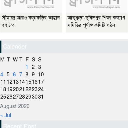
সীমান্তে আরও কড়াকড়ির আহ্বান
আতুকুড়া-সুবিদপুর শিক্ষা কল্যাণ
ইইউ’র
সমিতির পূর্ণাঙ্গ কমিটি গঠন
Calender
M
T
W
T
F
S
S
1
2
3
4
5
6
7
8
9
10
11
12
13
14
15
16
17
18
19
20
21
22
23
24
25
26
27
28
29
30
31
August 2026
« Jul
Recent Post