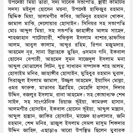
উপদেষ্টা মিয়া তারা, সদ্য সাবেক সভাপতি, স্থায়ী কমিটির
সদস্য মইনুল হোসেন ময়না, উপদেষ্ট হাফিজুর রহমান,
ছিদ্দিক মিয়া, আলমগীর কবির, আমিনুর রহমান খোকন,
জামাল মাঝি, দেলোয়ার হোসাইন। সিনিয়র সহ সভাপতি
মোঃ আব্দুল মিয়া, সহ সভপতি জাহাঙ্গীর আলম সাহেদ,
শাহজাহান পাটোয়ারী, শফিকুল ইসলাম বাশার,তাফসির
আলম, আবুল কালাম, আব্দুর রহিম, রিপন মজুমদার,
আহমেদ নূর, সানা উল্লাহকে তুহিন, ওসমান গনি, ইকবাল
হোসেন বেপারী, আহমেদ সুমন সাজেদুল ইসলাম মনা
আব্দুল মোতালেব লিটন, যুগ্ন সাধারন সম্পাদক শাহ আলম,
হোসাইম মনির, জাহাঙ্গীর হোসাইন, মুহিবুর রহমান মুরাদ,
সিরাজুল ইসলাম জামাল, উজ্জ্বল আহমেদ, ইয়াসিন মোল্লা,
ওমর ফারুক, মাতাবর ইব্রাহিম, মেহেদি হাসান, দিদার
উদ্দিন, বজলুর ইসলাম, রানা আহমেদ। সহ কোষাধ্যক্ষ শেখ
সাইদ, সহ সাংগঠনিক রিয়াজ ভূঁইয়া, কামরুল হাসান,
আলমগীর হোসাইন, ইকবাল হোসেন ভূঁইয়া, আব্দুল মান্নান,
আব্দুল হান্নান, জাকির হোসাইন, মাজেদ হাওলাদার, জনি
রহমান, শেখ মনির, তাজুল ইসলাম সেমল মাসুম শিকদার
উদ্দিন জাহিদ, এছাড়াও আরো উপস্থিত ছিলেন মুবারক