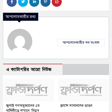
আপলোডকারীর তথ্য
আপলোডকারীর সব সংবাদ
এ ক্যাটাগরির আরো নিউজ
জুলাই গণঅভ্যুত্থানের ২য়
ফ্রান্সে দাবানলের তাণ্ডব
বার্ষিকীতে লন্ডনে ‘বিপ্লব