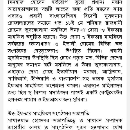
মিনহাজ হোসেন ইউরোপ বুরো প্রধানঃ মহান
আল্লাহতাআলার সন্তুষ্টি লাভের জন্য প্রতি বছরের ন্যায়
এবারও প্রবাসী বাংলাদেশিসহ বিদেশী মুসলমান
রোজাদারদের সম্মানে গত ১৮ই মে শনিবার রাজধানী
রোমের তুসকোলানা মসজিদে উমর-এ দোয়া ও ইফতার
মাহফিল অনুষ্ঠিত হয়েছে। উক্ত দোয়া ও ইফতার মাহফিলে
সর্বস্তরের জনসাধারণ ও ইতালী রোমের বিভিন্ন অঙ্গ
সংগঠনের নেতৃবৃন্দেরাও উপস্থিত ছিলেন। প্রবাসী
মুসলিমদের উপস্থিতি ছিল চোখে পড়ার মত, বিভিন্ন দেশের
মানুষের সমাগম ঘটে মসজিদে এ উমর তুসকোলানায়,
এছাড়াও দেখা গেছে ইতালীয়ান, মরক্কো, আফ্রিকান,
পাকিস্তানি, ইন্ডিয়ানি ও বাংলাদেশি সহ অনেক মুসলিম
ইফতার মাহফিলে অংশগ্রহণ করেন। এছাড়াও মহিলাদের
জন্য ছিল সু বিশাল মসজিদের পাশেই একটি রেস্টুরেন্টের
হলরুমে নামায ও ইফতারের জন্য সুবিধা।
উক্ত ইফতার মাহফিলে সংগঠনের সভাপতি
সাখাওয়াত হোসেনর সভাপতিত্বে ও সাধারন সম্পাদক
জাহাঙ্গীর আলম ও সাংগঠনিক সুজন হওলাদার যৌথ