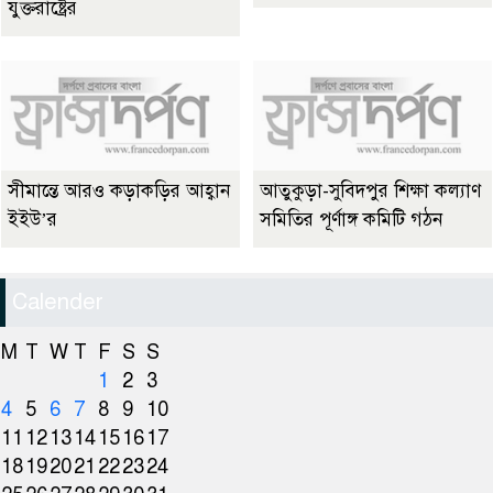
যুক্তরাষ্ট্রের
সীমান্তে আরও কড়াকড়ির আহ্বান
আতুকুড়া-সুবিদপুর শিক্ষা কল্যাণ
ইইউ’র
সমিতির পূর্ণাঙ্গ কমিটি গঠন
Calender
M
T
W
T
F
S
S
1
2
3
4
5
6
7
8
9
10
11
12
13
14
15
16
17
18
19
20
21
22
23
24