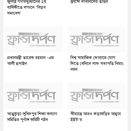
জুলাই গণঅভ্যুত্থানের ২য়
ফ্রান্সে দাবানলের তাণ্ডব
বার্ষিকীতে লন্ডনে ‘বিপ্লব
সমাবেশ’
প্রধানমন্ত্রী তারেক রহমান -এম
বিশ্ব সামাজিক ফোরামে যোগ
আলী হুসাইন
দিতে বেনিনে সাফ সভাপতি খিয়াং
নয়ন
আতুকুড়া-সুবিদপুর শিক্ষা কল্যাণ
সীমান্তে আরও কড়াকড়ির আহ্বান
সমিতির পূর্ণাঙ্গ কমিটি গঠন
ইইউ’র