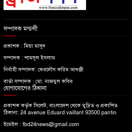
সম্পাদক মন্ডলী
প্রকাশক : মিয়া মাসুদ
সম্পাদক : শামসুল ইসলাম
নির্বাহী সম্পাদক: ফেরদৌস করিম আখঞ্জী
বার্তা সম্পাদক : মো. নাজমুল কবির
যোগাযোগের ঠিকানা
প্রকাশক কর্তৃক সিলেট, বাংলাদেশ থেকে মুদ্রিত ও প্রকাশিত
ঠিকানা: 24 avenue Eduard vaillant 93500 pantin
ইমেইল : fbd24news@gmail.com