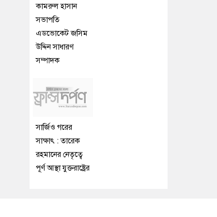
কামরুল হাসান
সভাপতি
এডভোকেট জসিম
উদ্দিন সাধারণ
সম্পাদক
সার্জিও গরের
সাক্ষাৎ : তারেক
রহমানের নেতৃত্বে
পূর্ণ আস্থা যুক্তরাষ্ট্রের