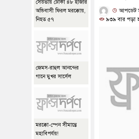
সেউতায় ঢোকা ৪৮ হাজার
আপডেট সম
অভিবাসী ফিরল মরক্কোয়,
৯৩৯ বার পড়া 
নিহত ৫৭
জেমস-রাহুল আনন্দের
গানে মুখর সার্সেল
মরক্কো-স্পেন সীমান্তে
মহাবিপর্যয়!