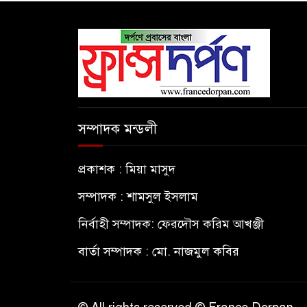
সম্পাদক মন্ডলী
প্রকাশক : মিয়া মাসুদ
সম্পাদক : শামসুল ইসলাম
নির্বাহী সম্পাদক: ফেরদৌস করিম আখঞ্জী
বার্তা সম্পাদক : মো. নাজমুল কবির