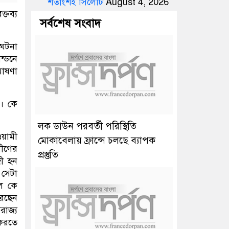
শতাংশই সিলেটি
August 4, 2026
্তব্য
সর্বশেষ সংবাদ
 ঘটনা
ন্ডনে
ঘোষণা
ো। কে
লক ডাউন পরবর্তী পরিস্থিতি
ওয়ামী
মোকাবেলায় ফ্রান্সে চলছে ব্যাপক
লীগের
প্রস্তুতি
জী হন
 সেটা
ুল কে
রেছেন
রাজ্য
 করতে