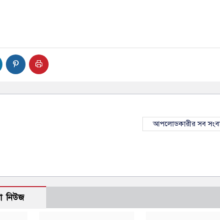
আপলোডকারীর সব সংব
ো নিউজ