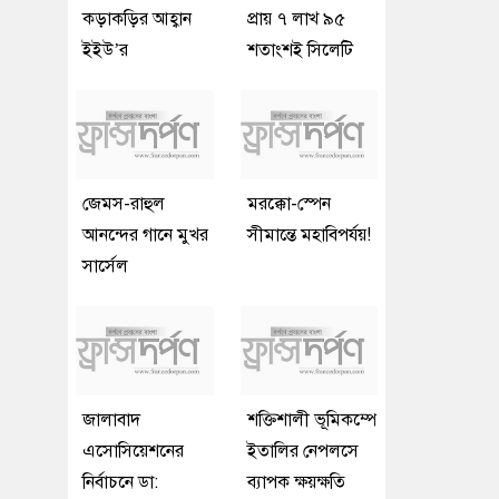
কড়াকড়ির আহ্বান
প্রায় ৭ লাখ ৯৫
ইইউ’র
শতাংশই সিলেটি
জেমস-রাহুল
মরক্কো-স্পেন
আনন্দের গানে মুখর
সীমান্তে মহাবিপর্যয়!
সার্সেল
জালাবাদ
শক্তিশালী ভূমিকম্পে
এসোসিয়েশনের
ইতালির নেপলসে
নির্বাচনে ডা:
ব্যাপক ক্ষয়ক্ষতি