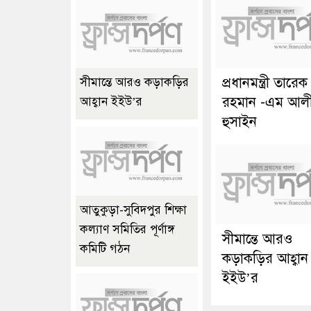
প্রধানমন্ত্রী তারেক
সীমান্তে আরও কড়াকড়ির
রহমান -এম আল
আহ্বান ইইউ’র
হুসাইন
আতুকুড়া-সুবিদপুর শিক্ষা
কল্যাণ সমিতির পূর্ণাঙ্গ
সীমান্তে আরও
কমিটি গঠন
কড়াকড়ির আহ্বান
ইইউ’র