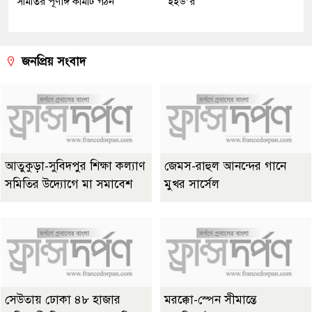
সমিতির পূর্ণাঙ্গ কমিটি গঠন
ইইউ’র
জনপ্রিয় সংবাদ
আতুকুড়া-সুবিদপুর শিক্ষা কল্যাণ
জেমস-রাহুল আনন্দের গানে
সমিতির উদ্যোগে মা সমাবেশ
মুখর সার্সেল
সেউতায় ঢোকা ৪৮ হাজার
মরক্কো-স্পেন সীমান্তে