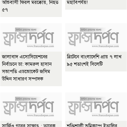
অভিবাসী ফিরল মরক্কোয়, নিহত
মহাবিপর্যয়!
৫৭
জালাবাদ এসোসিয়েশনের
ব্রিটেনে বাংলাদেশি প্রায় ৭ লাখ
নির্বাচনে ডা: কামরুল হাসান
৯৫ শতাংশই সিলেটি
সভাপতি এডভোকেট জসিম
উদ্দিন সাধারণ সম্পাদক
সার্জিও গরের সাক্ষাৎ : তারেক
শক্তিশালী ভূমিকম্পে ইতালির