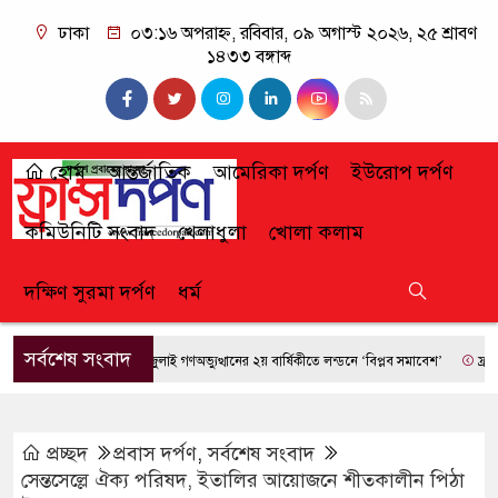
ঢাকা
০৩:১৬ অপরাহ্ন, রবিবার, ০৯ অগাস্ট ২০২৬, ২৫ শ্রাবণ
১৪৩৩ বঙ্গাব্দ
হোম
আন্তর্জাতিক
আমেরিকা দর্পণ
ইউরোপ দর্পণ
কমিউনিটি সংবাদ
খেলাধুলা
খোলা কলাম
দক্ষিণ সুরমা দর্পণ
ধর্ম
সর্বশেষ সংবাদ
জুলাই গণঅভ্যুত্থানের ২য় বার্ষিকীতে লন্ডনে ‘বিপ্লব সমাবেশ’
ফ্রান্সে দাব
প্রচ্ছদ
প্রবাস দর্পণ
,
সর্বশেষ সংবাদ
সেন্তসেল্লে ঐক্য পরিষদ, ইতালির আয়োজনে শীতকালীন পিঠা