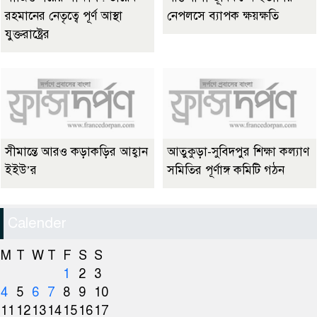
রহমানের নেতৃত্বে পূর্ণ আস্থা
নেপলসে ব্যাপক ক্ষয়ক্ষতি
যুক্তরাষ্ট্রের
সীমান্তে আরও কড়াকড়ির আহ্বান
আতুকুড়া-সুবিদপুর শিক্ষা কল্যাণ
ইইউ’র
সমিতির পূর্ণাঙ্গ কমিটি গঠন
Calender
M
T
W
T
F
S
S
1
2
3
4
5
6
7
8
9
10
11
12
13
14
15
16
17