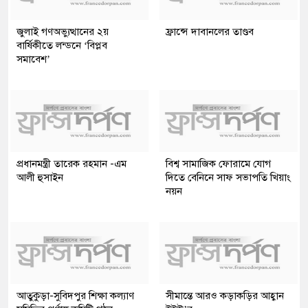
জুলাই গণঅভ্যুত্থানের ২য়
ফ্রান্সে দাবানলের তাণ্ডব
বার্ষিকীতে লন্ডনে ‘বিপ্লব
সমাবেশ’
প্রধানমন্ত্রী তারেক রহমান -এম
বিশ্ব সামাজিক ফোরামে যোগ
আলী হুসাইন
দিতে বেনিনে সাফ সভাপতি খিয়াং
নয়ন
আতুকুড়া-সুবিদপুর শিক্ষা কল্যাণ
সীমান্তে আরও কড়াকড়ির আহ্বান