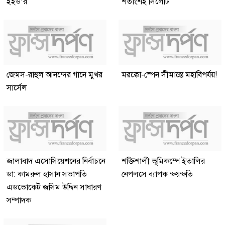
ইইউ’র
শতাংশই সিলেটি
জেমস-রাহুল আনন্দের গানে মুখর
মরক্কো-স্পেন সীমান্তে মহাবিপর্যয়!
সার্সেল
জালাবাদ এসোসিয়েশনের নির্বাচনে
শক্তিশালী ভূমিকম্পে ইতালির
ডা: কামরুল হাসান সভাপতি
নেপলসে ব্যাপক ক্ষয়ক্ষতি
এডভোকেট জসিম উদ্দিন সাধারণ
সম্পাদক