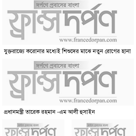
যুক্তরাজ্যে করোনার মধ্যেই শিশুদের মাঝে নতুন রোগের হানা
প্রধানমন্ত্রী তারেক রহমান -এম আলী হুসাইন