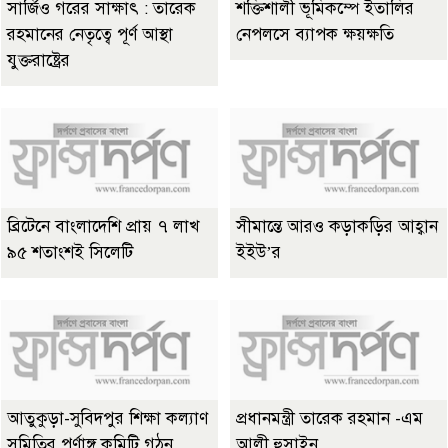
সার্জিও গরের সাক্ষাৎ : তারেক
শক্তিশালী ভূমিকম্পে ইতালির
রহমানের নেতৃত্বে পূর্ণ আস্থা
নেপলসে ব্যাপক ক্ষয়ক্ষতি
যুক্তরাষ্ট্রের
ব্রিটেনে বাংলাদেশি প্রায় ৭ লাখ
সীমান্তে আরও কড়াকড়ির আহ্বান
৯৫ শতাংশই সিলেটি
ইইউ’র
আতুকুড়া-সুবিদপুর শিক্ষা কল্যাণ
প্রধানমন্ত্রী তারেক রহমান -এম
সমিতির পূর্ণাঙ্গ কমিটি গঠন
আলী হুসাইন