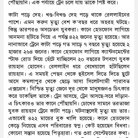
পৌঁছায়নি। এক পর্যায়ে ট্রেন চলে যায় তাকে পিষ্ট করে।
কাটা পড়ে দেহ। খণ্ড-বিখণ্ড দেহ পড়ে থাকে রেললাইনের
পাশে। এমন করুণ মৃত্যু বেশ ক’বছর ধরে অহরহ ঘটছে।
কিন্তু তারপরও অসচেতন যুবকরা। কানে হেডফোন লাগিয়ে
আনমনা হাঁটতে গিয়ে এ পর্যন্ত ৪২২ জনের মৃত্যু হয়েছে। আর
নানাভাবে ট্রেনে কাটা পড়ে গত সাড়ে ৭ বছরে মৃত্যু হয়েছে ২
হাজার ২৬৪ জনের। কানে হেডফোন লাগিয়ে ক্যান্টনমেন্টের
স্টাফ রোড দিয়ে হেঁটে যাচ্ছিলেন ২০ বছরের টগবগে যুবক
রায়হান হোসেন। রেললাইন ধরে বেখেয়ালে হাঁটছিলেন
রায়হান। এ সময়ই পেছন থেকে হুইসেল দিতে দিতে ছুটে
আসে কমলাপুর থেকে ছেড়ে আসা সিলেটগামী পারাবত
এক্সপ্রেস। নিশ্চিত মৃত্যু জেনে দূর থেকে মানুষজনও চিৎকার
করে ডাকছিল তাকে। ট্রেন আসছে, ট্রেন আসছে-সরে দাঁড়ান-
এ চিৎকারও তার কানে পৌঁছায়নি। চোখের সামনে তরতাজা
যুবক রায়হান ট্রেনে কাটা পড়ে। ঘটনাস্থলেই মৃত্যু হয় তার।
এভাবেই ৪২২ মায়ের বুক খালি হয়েছে। কানে হেডফোন
কেড়ে নিয়েছে এসব পরিবারের স্বপ্ন। কেউ হয়েছেন বিধবা।
কোনো সন্তান হয়েছে পিতৃহারা। গত ৩রা সেপ্টেম্বরের কথা।