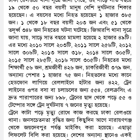
ঢাকা রেলওয়ে থানা সূত্রে জানা গেছে, ওই সাড়ে সাত বছরে
১৯ থেকে ৫০ বছর বয়সী মানুষ বেশি দুর্ঘটনার শিকার
হয়েছেন। এ বয়সের মধ্যে নিহত হয়েছেন ১ হাজার ৩৮৫
জন। ১ থেকে ১৮ বছর বয়সী ২০৩ জন এবং ৫১ থেকে
তদূর্ধ্ব ৩৪৮ জন নিহতের ঘটনা ঘটেছে। জিআরপি থানা সূত্রে
জানা যায়, সাড়ে সাত বছরে মামলা হয়েছে ২ হাজার ৪৯টি।
এর মধ্যে ২০১০ সালে ২০৩টি, ২০১১ সালে ২৫৬টি, ২০১২
সালে ৩০৬টি, ২০১৩ সালে ৩১৮, ২০১৪ সালে ৩০৫টি,
২০১৫ সালে ২৮৫টি, ২০১৬ সালে ৩০৫টি। নিহতের মধ্যে
শিক্ষার্থী ৫৬ জন, শ্রমজীবী ৪২৬ জন, চাকরিজীবী ৩৭৯ জন,
অন্যান্য পেশার ১ হাজার ৭৫ জন। নিহতদের মধ্যে কানে
হেডফোন লাগিয়ে রেললাইনে হাঁটার জন্য ৪২২, ট্রেন
লাইনের ওপর বসা বা চলাচলের জন্য ৫৫৪, রেলক্রসিং এ
দ্রুত পারাপারের জন্য ৮৯৮, ট্রেনের ছাদ থেকে পড়ে ৫৫ ও
টেম্পোর সঙ্গে ট্রেন দুর্ঘটনায় ৭ জনের মৃত্যু হয়েছে।
ট্রেনে কাটা পড়ে মৃত্যু রোধে কাজ করছে ঢাকা রেলওয়ে
থানা। জনসচেতনতা বৃদ্ধির জন্য কিছুদিন আগে নারায়ণগঞ্জ
থেকে জয়দেবপুর পর্যন্ত মাইকিং করা হয়েছে। এছাড়া
লিফলেট বিলি করা হয়েছে। দেশের অন্যান্য স্থানেও একই