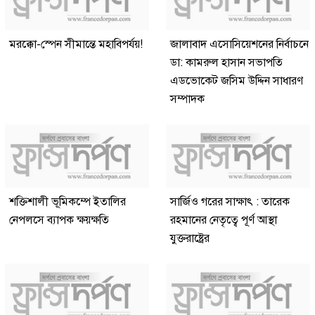
মরক্কো-স্পেন সীমান্তে মহাবিপর্যয়!
জালাবাদ এসোসিয়েশনের নির্বাচনে
ডা: কামরুল হাসান সভাপতি
এডভোকেট জসিম উদ্দিন সাধারণ
সম্পাদক
শক্তিশালী ভূমিকম্পে ইতালির
সার্জিও গরের সাক্ষাৎ : তারেক
নেপলসে ব্যাপক ক্ষয়ক্ষতি
রহমানের নেতৃত্বে পূর্ণ আস্থা
যুক্তরাষ্ট্রের