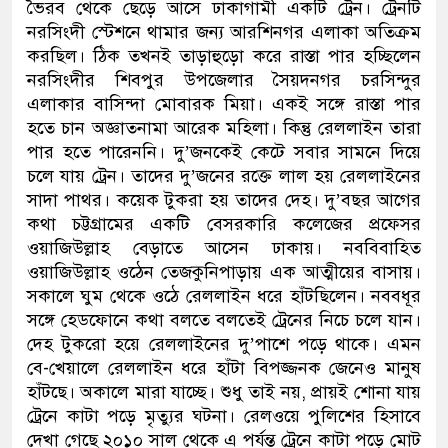
ভৈরব থেকে ছেড়ে আসে ঢাকাগামী একটি ট্রেন। ট্রেনটি
নরসিংদী স্টেশনে থামার জন্য আরশিনগর এলাকা অতিক্রম
করছিল। ঠিক তখনই তাড়াহুড়ো করে রাস্তা পার হচ্ছিলেন
নরসিংদীর শিবপুর উপজেলার সৈয়দনগর চরসিন্দুর
এলাকার বাসিন্দা মোবারক মিয়া। একই সঙ্গে রাস্তা পার
হতে চান অজ্ঞাতনামা আরেক মহিলা। কিন্তু রেললাইন তারা
পার হতে পারেননি। দু’জনকেই কেটে সবার সামনে দিয়ে
চলে যায় ট্রেন। তাদের দু’জনের রক্তে লাল হয় রেললাইনের
সাদা পাথর। কয়েক টুকরা হয় তাদের দেহ। দু’বছর আগের
কথা চট্টগ্রামের একটি বেসরকারি কলেজের প্রফেসর
ওয়াজিউল্লাহ বেড়াতে আসেন ঢাকায়। নববিবাহিত
ওয়াজিউল্লাহ ওঠেন তেজকুনিপাড়ায় এক আত্মীয়ের বাসায়।
সকালে ঘুম থেকে ওঠে রেললাইন ধরে হাঁটছিলেন। নববধূর
সঙ্গে হেডফোনে কথা বলতে বলতেই ট্রেনের নিচে চলে যান।
দেহ টুকরো হয়ে রেললাইনের দু’পাশে পড়ে থাকে। এমন
বে-খেয়ালে রেললাইন ধরে হাঁটা বিপজ্জনক জেনেও মানুষ
হাঁটছে। অকালে মারা যাচ্ছে। শুধু তাই নয়, প্রায়ই শোনা যায়
ট্রেনে কাটা পড়ে মৃত্যুর ঘটনা। রেলওয়ে পুলিশের হিসাবে
দেখা গেছে ২০১০ সাল থেকে এ পর্যন্ত ট্রেনে কাটা পড়ে মোট