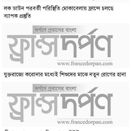
লক ডাউন পরবর্তী পরিস্থিতি মোকাবেলায় ফ্রান্সে চলছে
ব্যাপক প্রস্তুতি
যুক্তরাজ্যে করোনার মধ্যেই শিশুদের মাঝে নতুন রোগের হানা