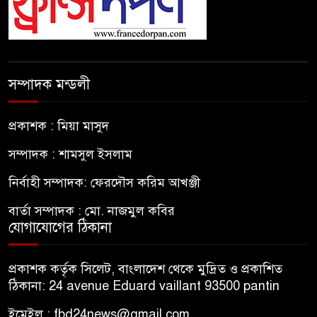
সম্পাদক মন্ডলী
প্রকাশক : মিয়া মাসুদ
সম্পাদক : শামসুল ইসলাম
নির্বাহী সম্পাদক: ফেরদৌস করিম আখঞ্জী
বার্তা সম্পাদক : মো. নাজমুল কবির
যোগাযোগের ঠিকানা
প্রকাশক কর্তৃক সিলেট, বাংলাদেশ থেকে মুদ্রিত ও প্রকাশিত
ঠিকানা: 24 avenue Eduard vaillant 93500 pantin
ইমেইল : fbd24news@gmail.com