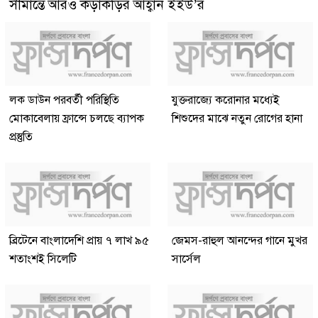
সীমান্তে আরও কড়াকড়ির আহ্বান ইইউ’র
লক ডাউন পরবর্তী পরিস্থিতি
যুক্তরাজ্যে করোনার মধ্যেই
মোকাবেলায় ফ্রান্সে চলছে ব্যাপক
শিশুদের মাঝে নতুন রোগের হানা
প্রস্তুতি
ব্রিটেনে বাংলাদেশি প্রায় ৭ লাখ ৯৫
জেমস-রাহুল আনন্দের গানে মুখর
শতাংশই সিলেটি
সার্সেল