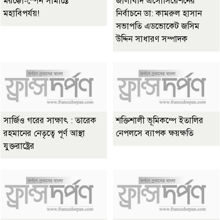
মরক্কো-স্পেন সীমান্তে
জালাবাদ এসোসিয়েশনের
মহাবিপর্যয়!
নির্বাচনে ডা: কামরুল হাসান
সভাপতি এডভোকেট জসিম
উদ্দিন সাধারণ সম্পাদক
সার্জিও গরের সাক্ষাৎ : তারেক
শক্তিশালী ভূমিকম্পে ইতালির
রহমানের নেতৃত্বে পূর্ণ আস্থা
নেপলসে ব্যাপক ক্ষয়ক্ষতি
যুক্তরাষ্ট্রের