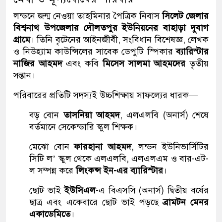
লন্ডনে জন্ম নেওয়া তাহমিনার পৈত্রিক নিবাস
সিলেট জেলার
বিশ্বনাথ উপজেলার দৌলতপুর ইউনিয়নের বাহাড়া দুবাগ
গ্রামে
। তিনি বৃটেনের আইনজীবী, সংবিধান বিশেষজ্ঞ, লেখক
ও নিউহ্যাম কাউন্সিলের সাবেক ডেপুটি স্পিকার
ব্যারিস্টার
নাজির আহমদ
এবং কবি
মিসেস সালমা আহমদের
তৃতীয়
সন্তান।
পরিবারের প্রতিটি সদস্যই উচ্চশিক্ষায় সাফল্যের ধারক—
বড় বোন
তাসনিয়া আহমদ
, এলএলবি (অনার্স) শেষে
বর্তমানে সেকেন্ডারি স্কুল শিক্ষক।
মেঝো বোন
ফারহানা আহমদ
, লন্ডন ইউনিভার্সিটির
সিটি ল’ স্কুল থেকে এলএলবি, এলএলএম ও বার-এট-
ল সম্পন্ন করে
লিংকন্স ইন-এর ব্যারিস্টার
।
ছোট ভাই
ইউসিএল
-এ বিএসসি (অনার্স) দ্বিতীয় বর্ষের
ছাত্র এবং একেবারে ছোট ভাই পড়ছে
ব্রামটন মেনর
একাডেমিতে
।