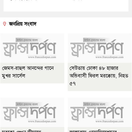
জনপ্রিয় সংবাদ
জেমস-রাহুল আনন্দের গানে
সেউতায় ঢোকা ৪৮ হাজার
মুখর সার্সেল
অভিবাসী ফিরল মরক্কোয়, নিহত
৫৭