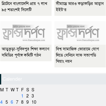
ব্রিটেনে বাংলাদেশি প্রায় ৭ লাখ
সীমান্তে আরও কড়াকড়ির আহ্বান
৯৫ শতাংশই সিলেটি
ইইউ’র
আতুকুড়া-সুবিদপুর শিক্ষা কল্যাণ
বিশ্ব সামাজিক ফোরামে যোগ
সমিতির পূর্ণাঙ্গ কমিটি গঠন
দিতে বেনিনে সাফ সভাপতি
খিয়াং নয়ন
Calender
M
T
W
T
F
S
S
1
2
3
4
5
6
7
8
9
10