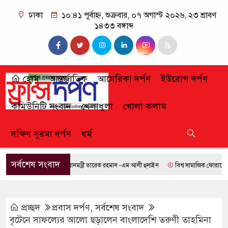
ঢাকা
১০:৪১ পূর্বাহ্ন, শুক্রবার, ০৭ অগাস্ট ২০২৬, ২৩ শ্রাবণ
১৪৩৩ বঙ্গাব্দ
হোম
আন্তর্জাতিক
আমেরিকা দর্পণ
ইউরোপ দর্পণ
কমিউনিটি সংবাদ
খেলাধুলা
খোলা কলাম
দক্ষিণ সুরমা দর্পণ
ধর্ম
সর্বশেষ সংবাদ
প্রধানমন্ত্রী তারেক রহমান -এম আলী হুসাইন
বিশ্ব সামাজিক ফোরামে যোগ দি
প্রচ্ছদ
প্রবাস দর্পণ
,
সর্বশেষ সংবাদ
বৃটেনে সাফল্যের আলো ছড়ালেন বাংলাদেশি তরুণী তাহমিনা