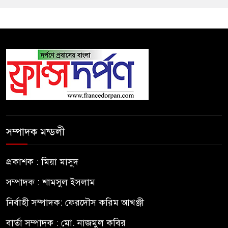
সম্পাদক মন্ডলী
প্রকাশক : মিয়া মাসুদ
সম্পাদক : শামসুল ইসলাম
নির্বাহী সম্পাদক: ফেরদৌস করিম আখঞ্জী
বার্তা সম্পাদক : মো. নাজমুল কবির