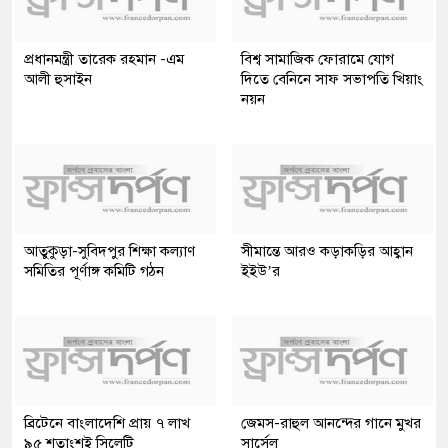
প্রধানমন্ত্রী তারেক রহমান -এম
বিশ্ব সামাজিক ফোরামে যোগ
আলী হুসাইন
দিতে বেনিনে সাফ সভাপতি খিয়াং
নয়ন
আতুকুড়া-সুবিদপুর শিক্ষা কল্যাণ
সীমান্তে আরও কড়াকড়ির আহ্বান
সমিতির পূর্ণাঙ্গ কমিটি গঠন
ইইউ’র
ব্রিটেনে বাংলাদেশি প্রায় ৭ লাখ
জেমস-রাহুল আনন্দের গানে মুখর
৯৫ শতাংশই সিলেটি
সার্সেল