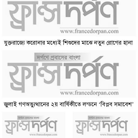
যুক্তরাজ্যে করোনার মধ্যেই শিশুদের মাঝে নতুন রোগের হানা
জুলাই গণঅভ্যুত্থানের ২য় বার্ষিকীতে লন্ডনে ‘বিপ্লব সমাবেশ’