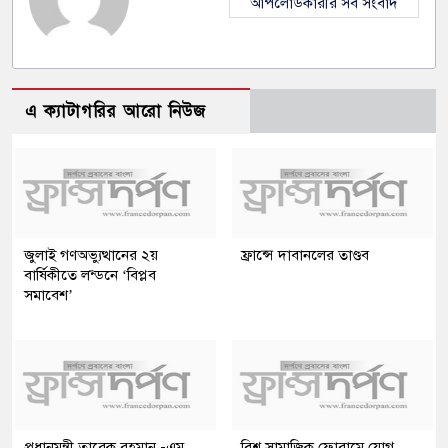
আপলোডকারীর সব সংবাদ
এ ক্যাটাগরির আরো নিউজ
জুলাই গণঅভ্যুত্থানের ২য়
ফ্রান্সে দাবানলের তাণ্ডব
বার্ষিকীতে লন্ডনে ‘বিপ্লব
সমাবেশ’
প্রধানমন্ত্রী তারেক রহমান -এম
বিশ্ব সামাজিক ফোরামে যোগ