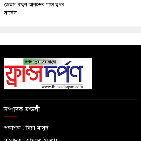
জেমস-রাহুল আনন্দের গানে মুখর
সার্সেল
সম্পাদক মন্ডলী
প্রকাশক : মিয়া মাসুদ
সম্পাদক : শামসুল ইসলাম