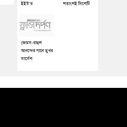
ইইউ’র
শতাংশই সিলেটি
জেমস-রাহুল
আনন্দের গানে মুখর
সার্সেল