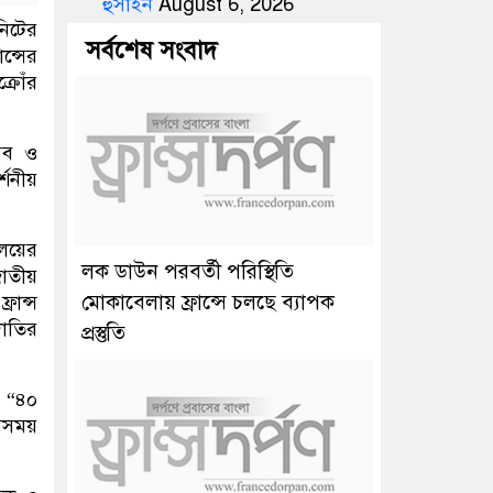
হুসাইন
August 6, 2026
নিটের
সর্বশেষ সংবাদ
ন্সের
্রোঁর
ৌরব ও
শনীয়
লয়ের
লক ডাউন পরবর্তী পরিস্থিতি
াতীয়
মোকাবেলায় ফ্রান্সে চলছে ব্যাপক
রান্স
দাতির
প্রস্তুতি
, “৪০
বসময়