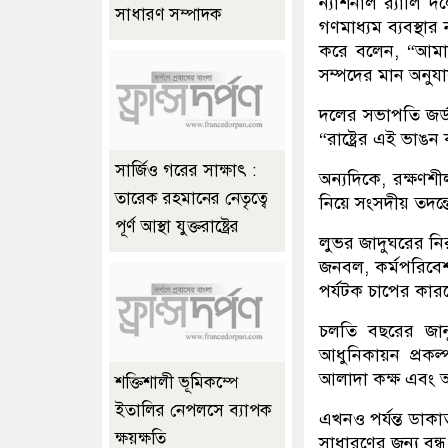
ন্যাশনাল র‍্যালি
সাধারণ সম্পাদক
গণমাধ্যম ব্যবস্থা
করে বলেন, “আমাদ
সম্পদের মান অনুযায
দলের সভাপতি জর্ডা
“রাষ্ট্রের এই ভাঙন
সার্জিও গরের সাক্ষাৎ :
অন্যদিকে, রক্ষণশী
তারেক রহমানের নেতৃত্বে
নিয়ে সংসদীয় তদন্
পূর্ণ আস্থা যুক্তরাষ্ট্রের
লুভর জাদুঘরের নির
জনবল, কর্মপরিবেশ 
পর্যটক চাপের কারণ
চলতি বছরের জানুয
আধুনিকায়ন প্রকল
আলাদা কক্ষ এবং অত্
শক্তিশালী ভূমিকম্পে
ইতালির নেপলসে ব্যাপক
এখনও পর্যন্ত ডাকা
ক্ষয়ক্ষতি
সাধারণের জন্য বন্ধ