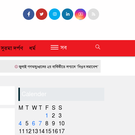
সব
 সুরমা দর্পণ
ধর্ম
জুলাই গণঅভ্যুত্থানের ২য় বার্ষিকীতে লন্ডনে ‘বিপ্লব সমাবেশ’
ফ্রান্সে দাবানলের তাণ্ডব
Calender
M
T
W
T
F
S
S
1
2
3
4
5
6
7
8
9
10
11
12
13
14
15
16
17