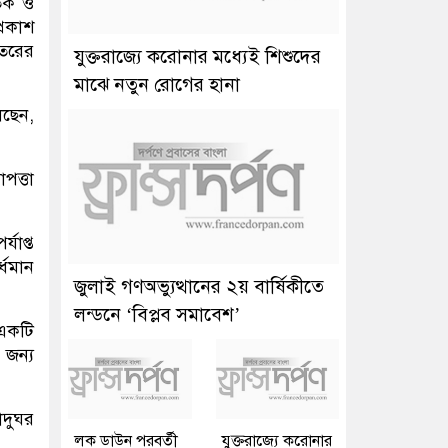
তিক ও
্রকাশ
েতরের
যুক্তরাজ্যে করোনার মধ্যেই শিশুদের
মাঝে নতুন রোগের হানা
েছেন,
পত্তা
যাপ্ত
্ধমান
জুলাই গণঅভ্যুত্থানের ২য় বার্ষিকীতে
লন্ডনে ‘বিপ্লব সমাবেশ’
 একটি
 জন্য
াদুঘর
লক ডাউন পরবর্তী
যুক্তরাজ্যে করোনার