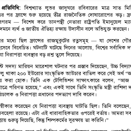
 প্রতিনিধি:
বিশ্বখ্যাত লুভর জাদুঘরে রবিবারের মাত্র সাত মি
 পর ফ্রান্সে শুরু হয়েছে তীব্র রাজনৈতিক দোষারোপের ঝড়। ফ্রা
ম — বিশেষ করে ডানপন্থী নেতারা রাষ্ট্রপতি ইমানুয়েল ম্যাক
ে ব্যর্থ ও জাতীয় ঐতিহ্য রক্ষায় উদাসীন বলে অভিযুক্ত করছেন।
ের মধ্যে ছিল ফ্রান্সের রাজমুকুটের রত্নসমূহ — যা দেশের গ
িসেবে বিবেচিত। ঘটনাটি ঘটেছে দিনের আলোয়, বিশ্বের সর্বাধিক দর্
নিরাপত্তা ব্যবস্থার বড় প্রশ্ন তুলে দিয়েছে।
্ট সদস্য মারিয়ন মারে‌শাল ঘটনার পর প্রস্তাব দিয়েছেন, উচ্চ বিদ্যা
য চালু থাকা ২০০ ইউরোর সাংস্কৃতিক ভাউচার বাতিল করে সেই অর্থ “জ
ব্যয় করা হোক। তিনি এক টেলিভিশন সাক্ষাৎকারে বলেন, “আজ ফ্
াত্রে পরিণত হয়েছে,” এবং একই সাথে তিনি সংস্কৃতি মন্ত্রী রাশিদা 
চালক ও নিরাপত্তা প্রধানের পদত্যাগ দাবি করেন।
াতি স্বীকার করেছেন যে নিরাপত্তা ব্যবস্থায় ঘাটতি ছিল। তিনি বলেছেন
 অবহেলা রয়েছে। এটা এই ধারাবাহিকতার ওপরেই বর্তায়। আমরা স
তায় গুরুত্ব দিয়েছি, কিন্তু শিল্পকর্মের সুরক্ষায় তা করিনি।”