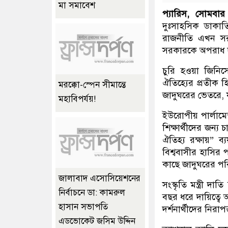
মা সমাবেশ
প্যারিস, সোমবার
দুঃসাহসিক ডাকাতির
রাজনীতি এখন সরগর
সরকারকে অপরাধ দমন
চুরি হওয়া জিনিস
ঐতিহ্যের প্রতীক হ
মরক্কো-স্পেন সীমান্তে
জাদুঘরের ভেতরে, যা 
মহাবিপর্যয়!
ইউরোপীয় পার্লামেন
শিক্ষার্থীদের জন্
ঐতিহ্য রক্ষায়” 
বিশ্ববাসীর হাসির প
কাছে জাদুঘরের পরি
জালাবাদ এসোসিয়েশনের
সংস্কৃতি মন্ত্রী দ
নির্বাচনে ডা: কামরুল
বছর ধরে দায়িত্বে
হাসান সভাপতি
দর্শনার্থীদের নিরাপত্
এডভোকেট জসিম উদ্দিন