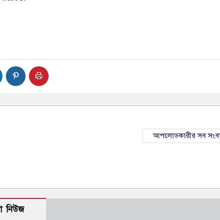
আপলোডকারীর সব সংব
ো নিউজ