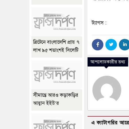
ট্যাগস :
ব্রিটেনে বাংলাদেশি প্রায় ৭
লাখ ৯৫ শতাংশই সিলেটি
আপলোডকারীর তথ্য
সীমান্তে আরও কড়াকড়ির
আহ্বান ইইউ’র
এ ক্যাটাগরির আর