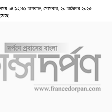
য় ০৪:১২:৩১ অপরাহ্ন, সোমবার, ২০ অক্টোবর ২০২৫
য়েছে