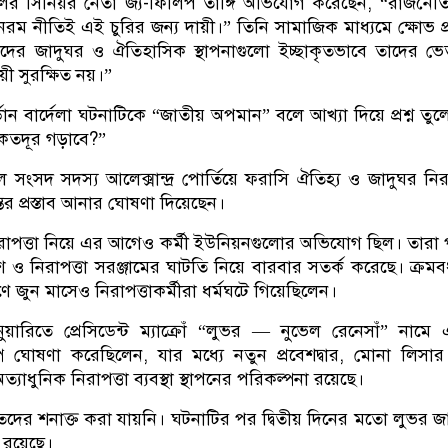
 দলের সিনিয়র নেতা জ্যঁ-ফিলিপ তাঙ্গি অভিযোগ করেছেন, “রাজনৈ
র নরম নীতিই এই চুরির জন্য দায়ী।” তিনি সামাজিক মাধ্যমে ক্ষোভ প
ের জাদুঘর ও ঐতিহাসিক স্থাপনাগুলো ইচ্ছাকৃতভাবে তাদের ভ
়ী সুরক্ষিত নয়।”
ন বার্দেলা ঘটনাটিকে “জাতীয় অপমান” বলে আখ্যা দিয়ে প্রশ্ন তুল
 কতদূর গড়াবে?”
ল সংসদ সদস্য আলেক্সান্দ্র পোর্তিয়ে ফরাসি ঐতিহ্য ও জাদুঘর নিরা
তের প্রস্তাব আনার ঘোষণা দিয়েছেন।
াপত্তা নিয়ে এর আগেও কর্মী ইউনিয়নগুলোর অভিযোগ ছিল। তারা পর্
ও নিরাপত্তা সরঞ্জামের ঘাটতি নিয়ে বারবার সতর্ক করেছে। ক্রমবর
ে জুন মাসেও নিরাপত্তাকর্মীরা ধর্মঘটে গিয়েছিলেন।
়ারিতে প্রেসিডেন্ট ম্যাক্রোঁ “লুভর — নুভেল রেনেসাঁ” নামে
্প ঘোষণা করেছিলেন, যার মধ্যে নতুন প্রবেশদ্বার, মোনা লিসার
যাধুনিক নিরাপত্তা ব্যবস্থা স্থাপনের পরিকল্পনা রয়েছে।
তদের শনাক্ত করা যায়নি। ঘটনাটির পর দ্বিতীয় দিনের মতো লুভর জ
 রয়েছে।