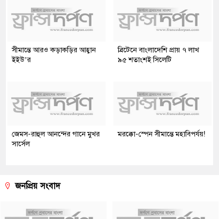
সীমান্তে আরও কড়াকড়ির আহ্বান
ব্রিটেনে বাংলাদেশি প্রায় ৭ লাখ
ইইউ’র
৯৫ শতাংশই সিলেটি
জেমস-রাহুল আনন্দের গানে মুখর
মরক্কো-স্পেন সীমান্তে মহাবিপর্যয়!
সার্সেল
জনপ্রিয় সংবাদ