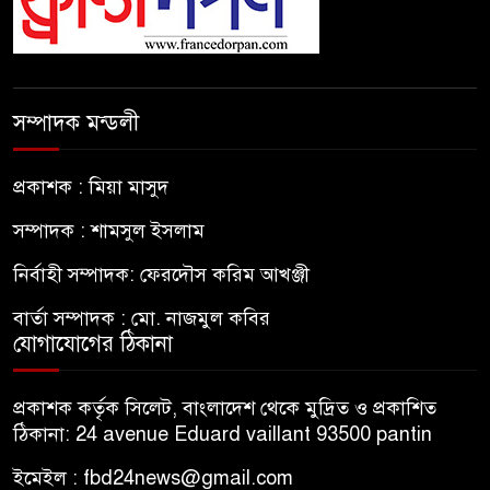
সম্পাদক মন্ডলী
প্রকাশক : মিয়া মাসুদ
সম্পাদক : শামসুল ইসলাম
নির্বাহী সম্পাদক: ফেরদৌস করিম আখঞ্জী
বার্তা সম্পাদক : মো. নাজমুল কবির
যোগাযোগের ঠিকানা
প্রকাশক কর্তৃক সিলেট, বাংলাদেশ থেকে মুদ্রিত ও প্রকাশিত
ঠিকানা: 24 avenue Eduard vaillant 93500 pantin
ইমেইল : fbd24news@gmail.com