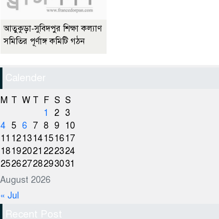
আতুকুড়া-সুবিদপুর শিক্ষা কল্যাণ
সমিতির পূর্ণাঙ্গ কমিটি গঠন
Calender
M
T
W
T
F
S
S
1
2
3
4
5
6
7
8
9
10
11
12
13
14
15
16
17
18
19
20
21
22
23
24
25
26
27
28
29
30
31
August 2026
« Jul
Recent Post