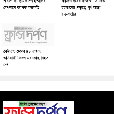
শক্তিশালী ভূমিকম্পে ইতালির
সার্জিও গরের সাক্ষাৎ : তারেক
নেপলসে ব্যাপক ক্ষয়ক্ষতি
রহমানের নেতৃত্বে পূর্ণ আস্থা
যুক্তরাষ্ট্রের
সেউতায় ঢোকা ৪৮ হাজার
অভিবাসী ফিরল মরক্কোয়, নিহত
৫৭