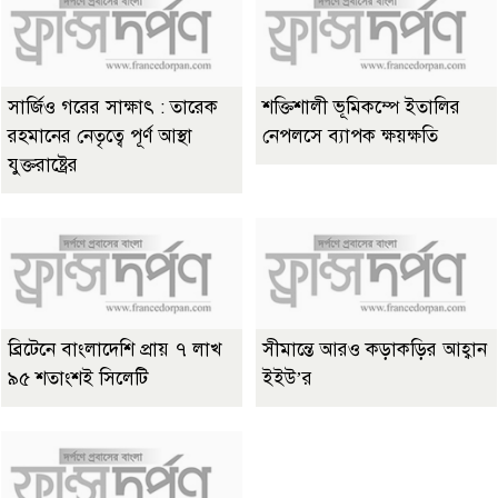
সার্জিও গরের সাক্ষাৎ : তারেক
শক্তিশালী ভূমিকম্পে ইতালির
রহমানের নেতৃত্বে পূর্ণ আস্থা
নেপলসে ব্যাপক ক্ষয়ক্ষতি
যুক্তরাষ্ট্রের
ব্রিটেনে বাংলাদেশি প্রায় ৭ লাখ
সীমান্তে আরও কড়াকড়ির আহ্বান
৯৫ শতাংশই সিলেটি
ইইউ’র