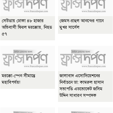
সেউতায় ঢোকা ৪৮ হাজার
জেমস-রাহুল আনন্দের গানে
অভিবাসী ফিরল মরক্কোয়, নিহত
মুখর সার্সেল
৫৭
মরক্কো-স্পেন সীমান্তে
জালাবাদ এসোসিয়েশনের
মহাবিপর্যয়!
নির্বাচনে ডা: কামরুল হাসান
সভাপতি এডভোকেট জসিম
উদ্দিন সাধারণ সম্পাদক