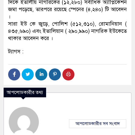
দিকে ইতালীয় নাগরিকের (১২,২৮০) সর্বাধিক অ্যাপ্লিকেশন
জমা পড়েছে, তারপরে রয়েছে স্পেনের (৪,২৪০) টি আবেদন
।
সারা ইউ কে জুড়ে, পোলিশ (৫১২,৩১০), রোমানিয়ান (
৪৩৫,৬৯০) এবং ইতালিয়ান ( ২৯০,৯৯০) নাগরিক ইউকেতে
থাকার আবেদন করে ।
ট্যাগস :
আপলোডকারীর তথ্য
আপলোডকারীর সব সংবাদ