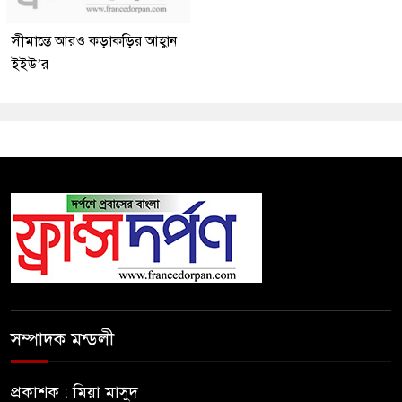
সীমান্তে আরও কড়াকড়ির আহ্বান
ইইউ’র
সম্পাদক মন্ডলী
প্রকাশক : মিয়া মাসুদ