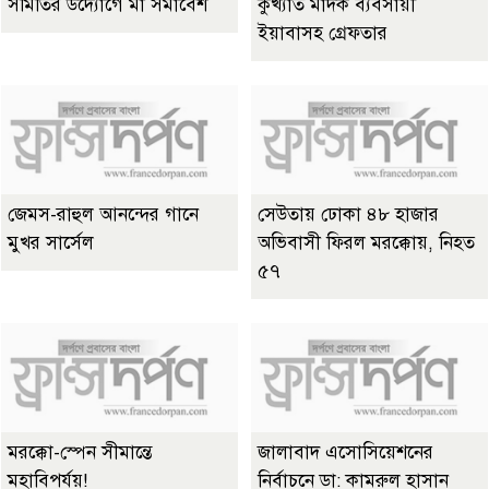
সমিতির উদ্যোগে মা সমাবেশ
কুখ্যাত মাদক ব্যবসায়ী
ইয়াবাসহ গ্রেফতার
জেমস-রাহুল আনন্দের গানে
সেউতায় ঢোকা ৪৮ হাজার
মুখর সার্সেল
অভিবাসী ফিরল মরক্কোয়, নিহত
৫৭
মরক্কো-স্পেন সীমান্তে
জালাবাদ এসোসিয়েশনের
মহাবিপর্যয়!
নির্বাচনে ডা: কামরুল হাসান